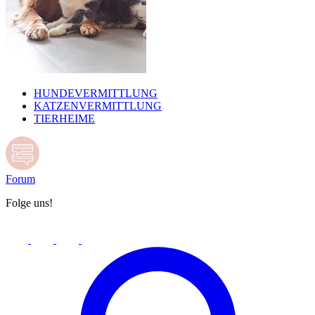
HUNDEVERMITTLUNG
KATZENVERMITTLUNG
TIERHEIME
Forum
Folge uns!