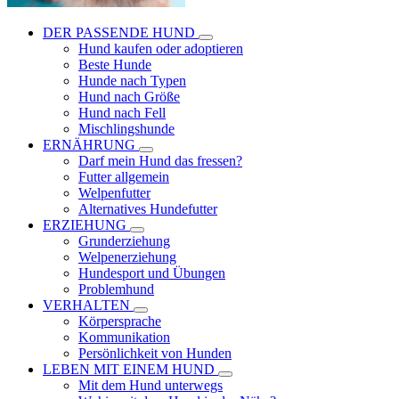
DER PASSENDE HUND
Hund kaufen oder adoptieren
Beste Hunde
Hunde nach Typen
Hund nach Größe
Hund nach Fell
Mischlingshunde
ERNÄHRUNG
Darf mein Hund das fressen?
Futter allgemein
Welpenfutter
Alternatives Hundefutter
ERZIEHUNG
Grunderziehung
Welpenerziehung
Hundesport und Übungen
Problemhund
VERHALTEN
Körpersprache
Kommunikation
Persönlichkeit von Hunden
LEBEN MIT EINEM HUND
Mit dem Hund unterwegs