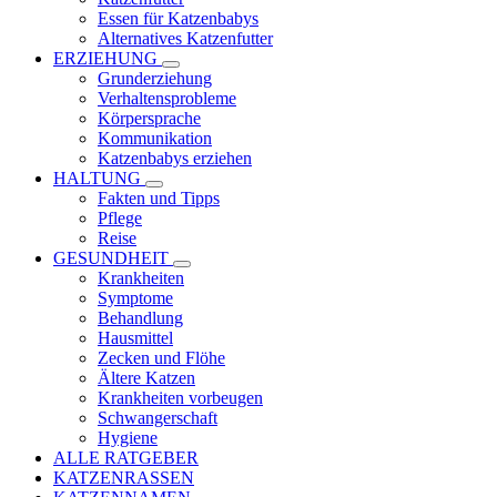
Essen für Katzenbabys
Alternatives Katzenfutter
ERZIEHUNG
Grunderziehung
Verhaltensprobleme
Körpersprache
Kommunikation
Katzenbabys erziehen
HALTUNG
Fakten und Tipps
Pflege
Reise
GESUNDHEIT
Krankheiten
Symptome
Behandlung
Hausmittel
Zecken und Flöhe
Ältere Katzen
Krankheiten vorbeugen
Schwangerschaft
Hygiene
ALLE RATGEBER
KATZENRASSEN