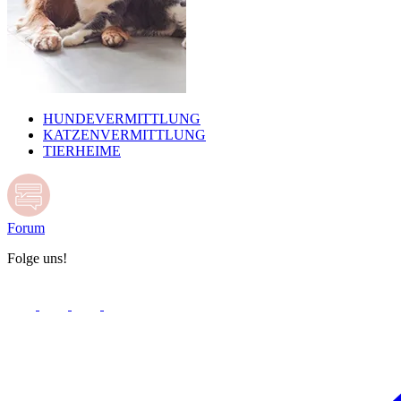
HUNDEVERMITTLUNG
KATZENVERMITTLUNG
TIERHEIME
Forum
Folge uns!