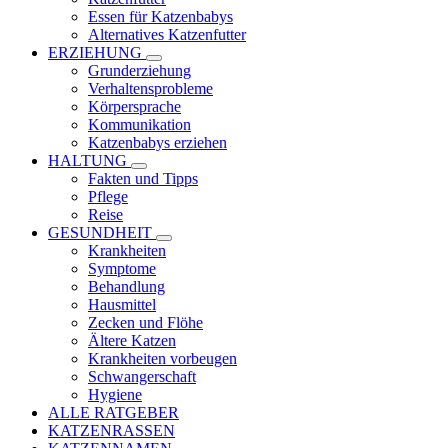
Essen für Katzenbabys
Alternatives Katzenfutter
ERZIEHUNG
Grunderziehung
Verhaltensprobleme
Körpersprache
Kommunikation
Katzenbabys erziehen
HALTUNG
Fakten und Tipps
Pflege
Reise
GESUNDHEIT
Krankheiten
Symptome
Behandlung
Hausmittel
Zecken und Flöhe
Ältere Katzen
Krankheiten vorbeugen
Schwangerschaft
Hygiene
ALLE RATGEBER
KATZENRASSEN