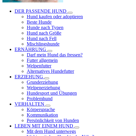
DER PASSENDE HUND
Hund kaufen oder adoptieren
Beste Hunde
Hunde nach Typen
Hund nach Größe
Hund nach Fell
Mischlingshunde
ERNÄHRUNG
Darf mein Hund das fressen?
Futter allgemein
Welpenfutter
Alternatives Hundefutter
ERZIEHUNG
Grunderziehung
Welpenerziehung
Hundesport und Übungen
Problemhund
VERHALTEN
Körpersprache
Kommunikation
Persönlichkeit von Hunden
LEBEN MIT EINEM HUND
Mit dem Hund unterwegs