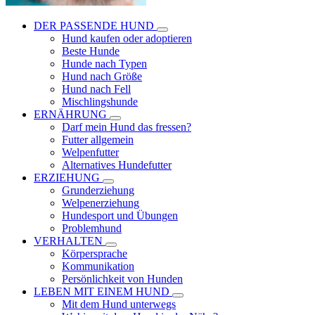
DER PASSENDE HUND
Hund kaufen oder adoptieren
Beste Hunde
Hunde nach Typen
Hund nach Größe
Hund nach Fell
Mischlingshunde
ERNÄHRUNG
Darf mein Hund das fressen?
Futter allgemein
Welpenfutter
Alternatives Hundefutter
ERZIEHUNG
Grunderziehung
Welpenerziehung
Hundesport und Übungen
Problemhund
VERHALTEN
Körpersprache
Kommunikation
Persönlichkeit von Hunden
LEBEN MIT EINEM HUND
Mit dem Hund unterwegs