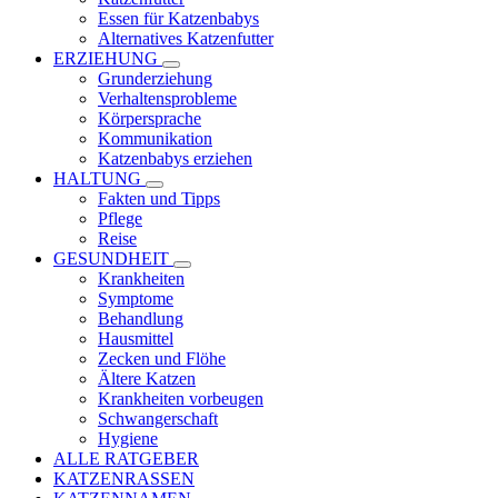
Essen für Katzenbabys
Alternatives Katzenfutter
ERZIEHUNG
Grunderziehung
Verhaltensprobleme
Körpersprache
Kommunikation
Katzenbabys erziehen
HALTUNG
Fakten und Tipps
Pflege
Reise
GESUNDHEIT
Krankheiten
Symptome
Behandlung
Hausmittel
Zecken und Flöhe
Ältere Katzen
Krankheiten vorbeugen
Schwangerschaft
Hygiene
ALLE RATGEBER
KATZENRASSEN