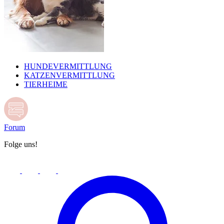
HUNDEVERMITTLUNG
KATZENVERMITTLUNG
TIERHEIME
Forum
Folge uns!