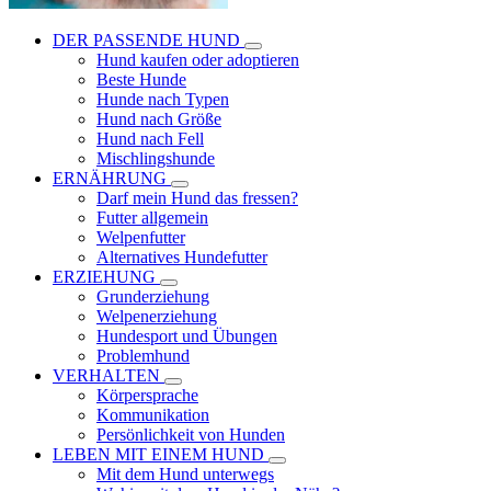
DER PASSENDE HUND
Hund kaufen oder adoptieren
Beste Hunde
Hunde nach Typen
Hund nach Größe
Hund nach Fell
Mischlingshunde
ERNÄHRUNG
Darf mein Hund das fressen?
Futter allgemein
Welpenfutter
Alternatives Hundefutter
ERZIEHUNG
Grunderziehung
Welpenerziehung
Hundesport und Übungen
Problemhund
VERHALTEN
Körpersprache
Kommunikation
Persönlichkeit von Hunden
LEBEN MIT EINEM HUND
Mit dem Hund unterwegs