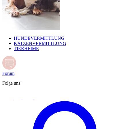
HUNDEVERMITTLUNG
KATZENVERMITTLUNG
TIERHEIME
Forum
Folge uns!