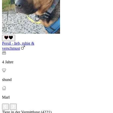
Persil - lieb, ruhig &
verschmust
4 Jahre
shund
Marl
Tiere in der Vermittlung (4221)