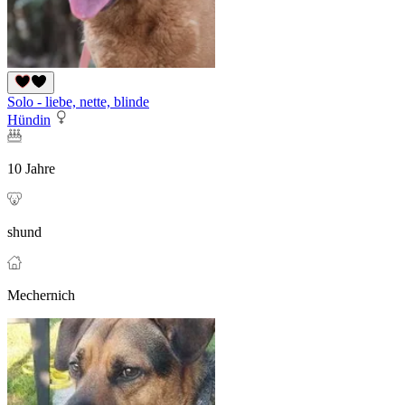
Solo - liebe, nette, blinde
Hündin
10 Jahre
shund
Mechernich