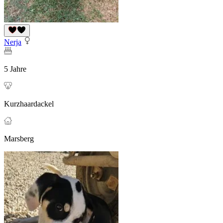
Nerja
5 Jahre
Kurzhaardackel
Marsberg