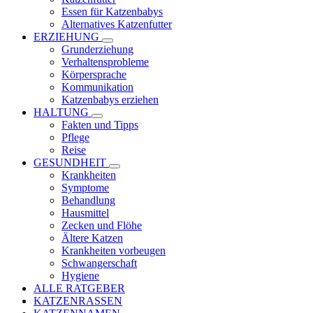
Essen für Katzenbabys
Alternatives Katzenfutter
ERZIEHUNG
Grunderziehung
Verhaltensprobleme
Körpersprache
Kommunikation
Katzenbabys erziehen
HALTUNG
Fakten und Tipps
Pflege
Reise
GESUNDHEIT
Krankheiten
Symptome
Behandlung
Hausmittel
Zecken und Flöhe
Ältere Katzen
Krankheiten vorbeugen
Schwangerschaft
Hygiene
ALLE RATGEBER
KATZENRASSEN