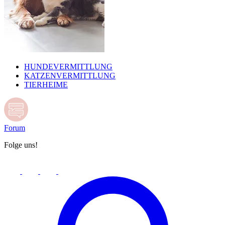
HUNDEVERMITTLUNG
KATZENVERMITTLUNG
TIERHEIME
Forum
Folge uns!