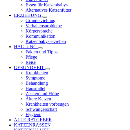
Essen für Katzenbabys
Alternatives Katzenfutter
ERZIEHUNG
Grunderziehung
Verhaltensprobleme
Körpersprache
Kommunikation
Katzenbabys erziehen
HALTUNG
Fakten und Tipps
Pflege
Reise
GESUNDHEIT
Krankheiten
Symptome
Behandlung
Hausmittel
Zecken und Flöhe
Ältere Katzen
Krankheiten vorbeugen
Schwangerschaft
Hygiene
ALLE RATGEBER
KATZENRASSEN