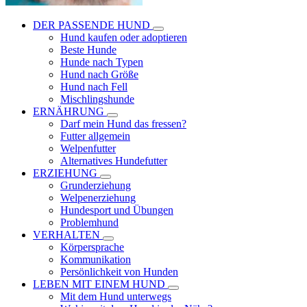
DER PASSENDE HUND
Hund kaufen oder adoptieren
Beste Hunde
Hunde nach Typen
Hund nach Größe
Hund nach Fell
Mischlingshunde
ERNÄHRUNG
Darf mein Hund das fressen?
Futter allgemein
Welpenfutter
Alternatives Hundefutter
ERZIEHUNG
Grunderziehung
Welpenerziehung
Hundesport und Übungen
Problemhund
VERHALTEN
Körpersprache
Kommunikation
Persönlichkeit von Hunden
LEBEN MIT EINEM HUND
Mit dem Hund unterwegs