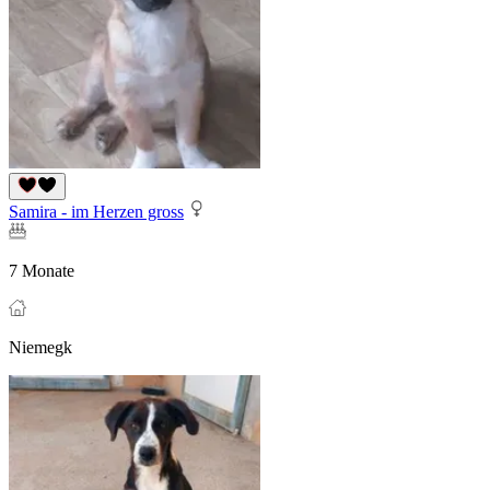
Samira - im Herzen gross
7 Monate
Niemegk