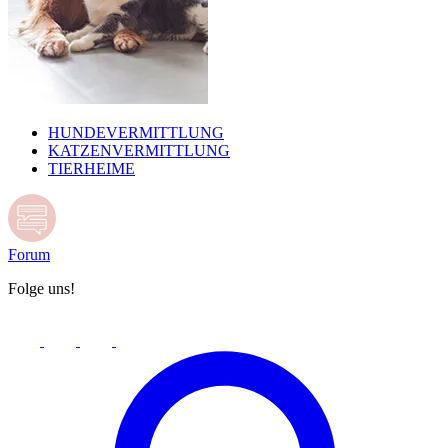
HUNDEVERMITTLUNG
KATZENVERMITTLUNG
TIERHEIME
Forum
Folge uns!