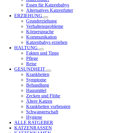
Essen für Katzenbabys
Alternatives Katzenfutter
ERZIEHUNG
Grunderziehung
Verhaltensprobleme
Körpersprache
Kommunikation
Katzenbabys erziehen
HALTUNG
Fakten und Tipps
Pflege
Reise
GESUNDHEIT
Krankheiten
Symptome
Behandlung
Hausmittel
Zecken und Flöhe
Ältere Katzen
Krankheiten vorbeugen
Schwangerschaft
Hygiene
ALLE RATGEBER
KATZENRASSEN