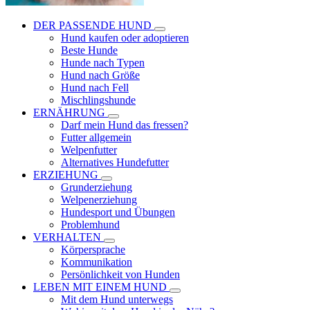
DER PASSENDE HUND
Hund kaufen oder adoptieren
Beste Hunde
Hunde nach Typen
Hund nach Größe
Hund nach Fell
Mischlingshunde
ERNÄHRUNG
Darf mein Hund das fressen?
Futter allgemein
Welpenfutter
Alternatives Hundefutter
ERZIEHUNG
Grunderziehung
Welpenerziehung
Hundesport und Übungen
Problemhund
VERHALTEN
Körpersprache
Kommunikation
Persönlichkeit von Hunden
LEBEN MIT EINEM HUND
Mit dem Hund unterwegs