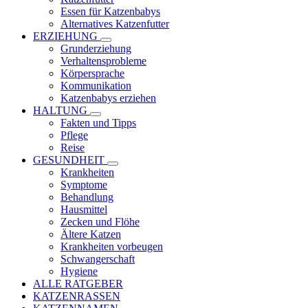
Essen für Katzenbabys
Alternatives Katzenfutter
ERZIEHUNG
Grunderziehung
Verhaltensprobleme
Körpersprache
Kommunikation
Katzenbabys erziehen
HALTUNG
Fakten und Tipps
Pflege
Reise
GESUNDHEIT
Krankheiten
Symptome
Behandlung
Hausmittel
Zecken und Flöhe
Ältere Katzen
Krankheiten vorbeugen
Schwangerschaft
Hygiene
ALLE RATGEBER
KATZENRASSEN