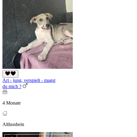
Ari - jung, verspielt - magst
du mich ?
4 Monate
Altlusshein