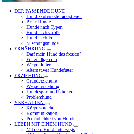
DER PASSENDE HUND
Hund kaufen oder adoptieren
Beste Hunde
Hunde nach Typen
Hund nach Größe
Hund nach Fell
Mischlingshunde
ERNÄHRUNG
Darf mein Hund das fressen?
Futter allgemein
Welpenfutter
Alternatives Hundefutter
ERZIEHUNG
Grunderziehung
Welpenerziehung
Hundesport und Übungen
Problemhund
VERHALTEN
Körpersprache
Kommunikation
Persönlichkeit von Hunden
LEBEN MIT EINEM HUND
Mit dem Hund unterwegs