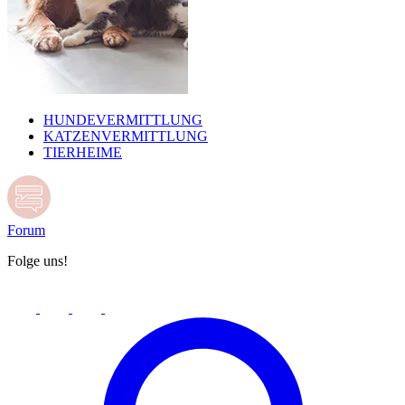
HUNDEVERMITTLUNG
KATZENVERMITTLUNG
TIERHEIME
Forum
Folge uns!