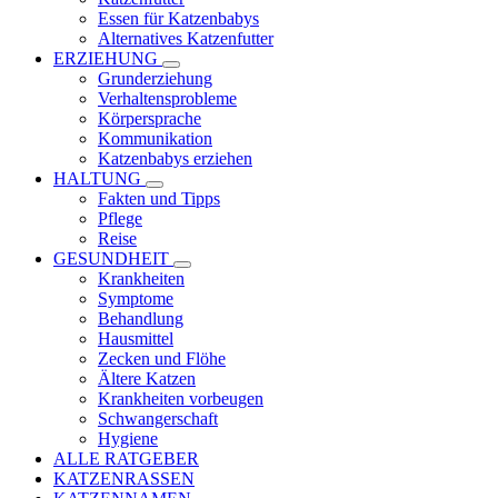
Essen für Katzenbabys
Alternatives Katzenfutter
ERZIEHUNG
Grunderziehung
Verhaltensprobleme
Körpersprache
Kommunikation
Katzenbabys erziehen
HALTUNG
Fakten und Tipps
Pflege
Reise
GESUNDHEIT
Krankheiten
Symptome
Behandlung
Hausmittel
Zecken und Flöhe
Ältere Katzen
Krankheiten vorbeugen
Schwangerschaft
Hygiene
ALLE RATGEBER
KATZENRASSEN