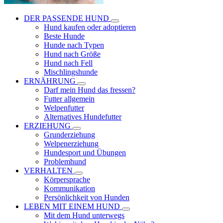
DER PASSENDE HUND
Hund kaufen oder adoptieren
Beste Hunde
Hunde nach Typen
Hund nach Größe
Hund nach Fell
Mischlingshunde
ERNÄHRUNG
Darf mein Hund das fressen?
Futter allgemein
Welpenfutter
Alternatives Hundefutter
ERZIEHUNG
Grunderziehung
Welpenerziehung
Hundesport und Übungen
Problemhund
VERHALTEN
Körpersprache
Kommunikation
Persönlichkeit von Hunden
LEBEN MIT EINEM HUND
Mit dem Hund unterwegs