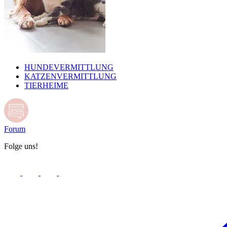
HUNDEVERMITTLUNG
KATZENVERMITTLUNG
TIERHEIME
Forum
Folge uns!