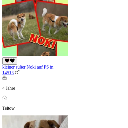
kleiner süßer Noki auf PS in
14513
4 Jahre
Teltow