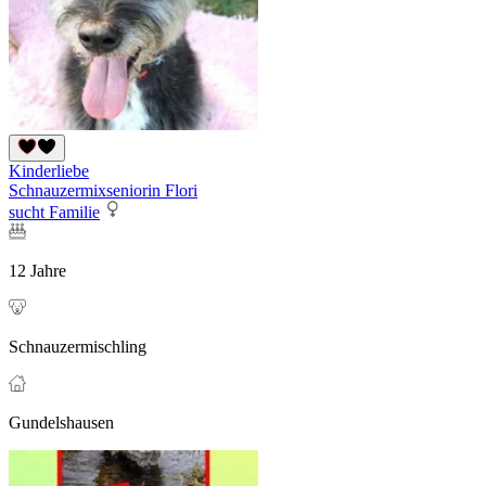
Kinderliebe
Schnauzermixseniorin Flori
sucht Familie
12 Jahre
Schnauzermischling
Gundelshausen