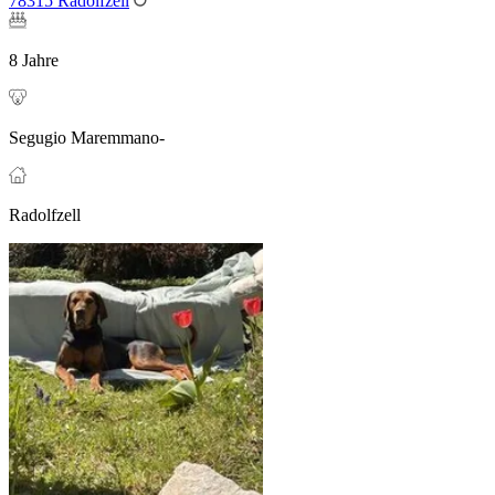
78315 Radolfzell
8 Jahre
Segugio Maremmano-
Radolfzell