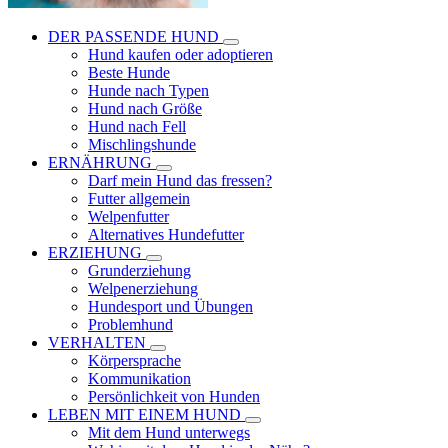
DER PASSENDE HUND
Hund kaufen oder adoptieren
Beste Hunde
Hunde nach Typen
Hund nach Größe
Hund nach Fell
Mischlingshunde
ERNÄHRUNG
Darf mein Hund das fressen?
Futter allgemein
Welpenfutter
Alternatives Hundefutter
ERZIEHUNG
Grunderziehung
Welpenerziehung
Hundesport und Übungen
Problemhund
VERHALTEN
Körpersprache
Kommunikation
Persönlichkeit von Hunden
LEBEN MIT EINEM HUND
Mit dem Hund unterwegs