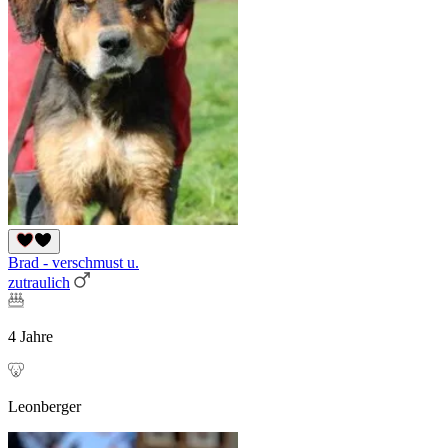
Brad - verschmust u.
zutraulich
4 Jahre
Leonberger