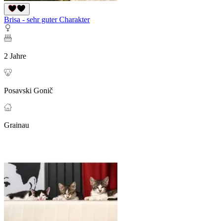
Brisa - sehr guter Charakter
2 Jahre
Posavski Gonič
Grainau