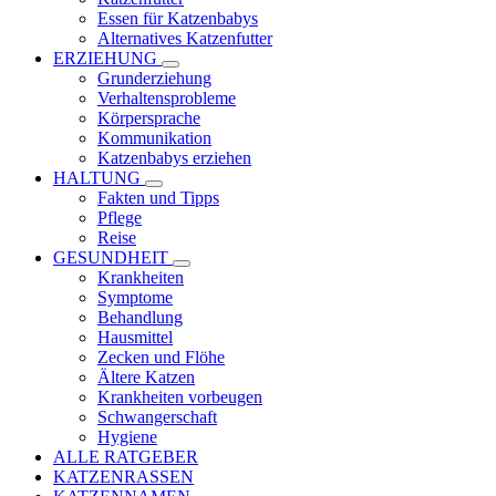
Essen für Katzenbabys
Alternatives Katzenfutter
ERZIEHUNG
Grunderziehung
Verhaltensprobleme
Körpersprache
Kommunikation
Katzenbabys erziehen
HALTUNG
Fakten und Tipps
Pflege
Reise
GESUNDHEIT
Krankheiten
Symptome
Behandlung
Hausmittel
Zecken und Flöhe
Ältere Katzen
Krankheiten vorbeugen
Schwangerschaft
Hygiene
ALLE RATGEBER
KATZENRASSEN