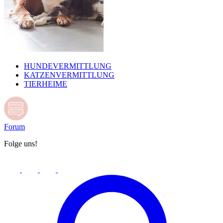
HUNDEVERMITTLUNG
KATZENVERMITTLUNG
TIERHEIME
Forum
Folge uns!