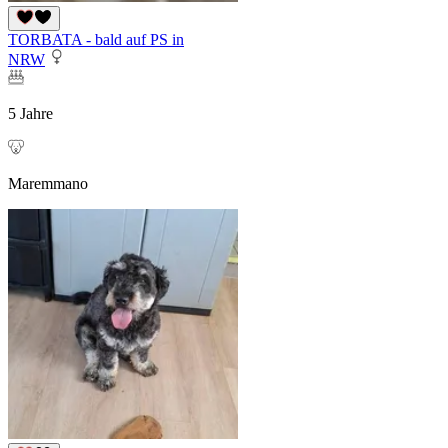
TORBATA - bald auf PS in
NRW
5 Jahre
Maremmano