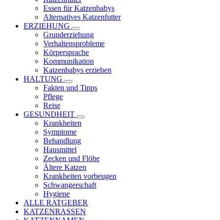
Essen für Katzenbabys
Alternatives Katzenfutter
ERZIEHUNG
Grunderziehung
Verhaltensprobleme
Körpersprache
Kommunikation
Katzenbabys erziehen
HALTUNG
Fakten und Tipps
Pflege
Reise
GESUNDHEIT
Krankheiten
Symptome
Behandlung
Hausmittel
Zecken und Flöhe
Ältere Katzen
Krankheiten vorbeugen
Schwangerschaft
Hygiene
ALLE RATGEBER
KATZENRASSEN