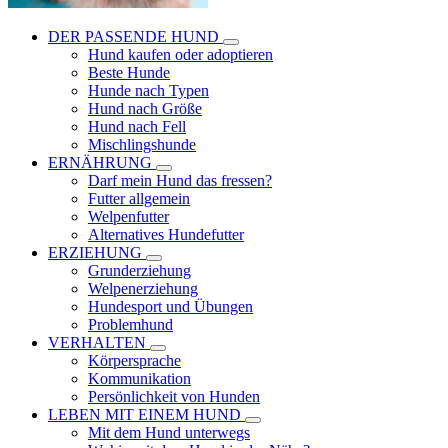
DER PASSENDE HUND
Hund kaufen oder adoptieren
Beste Hunde
Hunde nach Typen
Hund nach Größe
Hund nach Fell
Mischlingshunde
ERNÄHRUNG
Darf mein Hund das fressen?
Futter allgemein
Welpenfutter
Alternatives Hundefutter
ERZIEHUNG
Grunderziehung
Welpenerziehung
Hundesport und Übungen
Problemhund
VERHALTEN
Körpersprache
Kommunikation
Persönlichkeit von Hunden
LEBEN MIT EINEM HUND
Mit dem Hund unterwegs