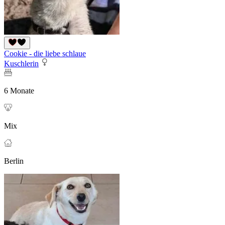
Cookie - die liebe schlaue
Kuschlerin
6 Monate
Mix
Berlin