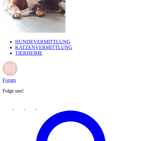
HUNDEVERMITTLUNG
KATZENVERMITTLUNG
TIERHEIME
Forum
Folge uns!