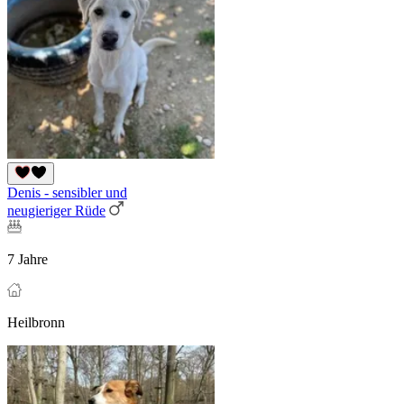
Denis - sensibler und
neugieriger Rüde
7 Jahre
Heilbronn