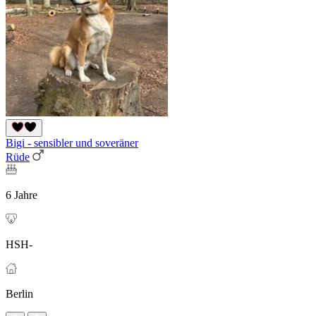
Bigi - sensibler und soveräner
Rüde
6 Jahre
HSH-
Berlin