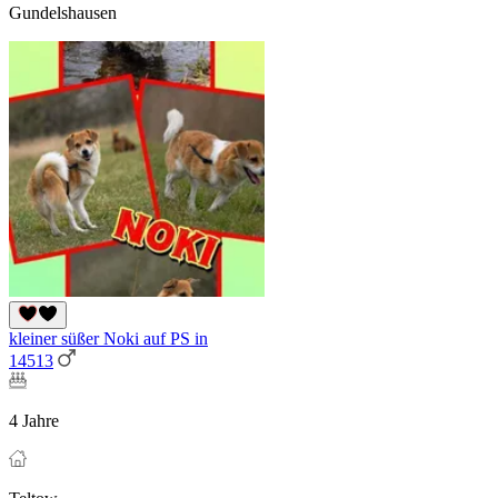
Gundelshausen
kleiner süßer Noki auf PS in
14513
4 Jahre