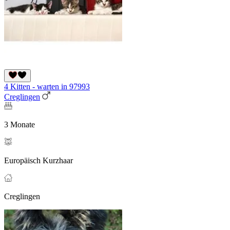
4 Kitten - warten in 97993
Creglingen
3 Monate
Europäisch Kurzhaar
Creglingen