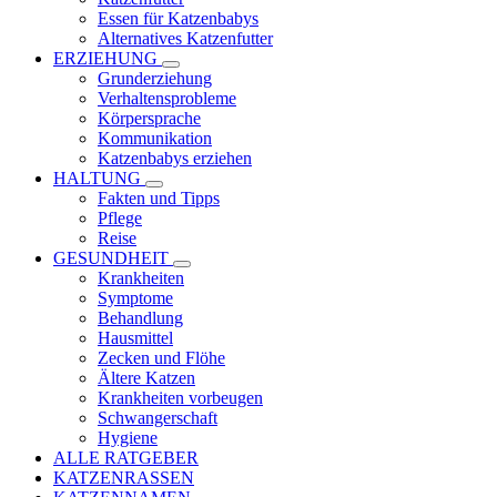
Essen für Katzenbabys
Alternatives Katzenfutter
ERZIEHUNG
Grunderziehung
Verhaltensprobleme
Körpersprache
Kommunikation
Katzenbabys erziehen
HALTUNG
Fakten und Tipps
Pflege
Reise
GESUNDHEIT
Krankheiten
Symptome
Behandlung
Hausmittel
Zecken und Flöhe
Ältere Katzen
Krankheiten vorbeugen
Schwangerschaft
Hygiene
ALLE RATGEBER
KATZENRASSEN