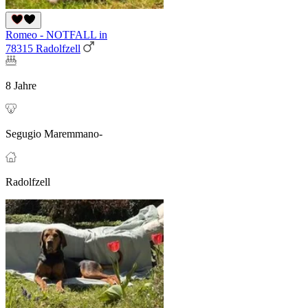
Romeo - NOTFALL in
78315 Radolfzell
8 Jahre
Segugio Maremmano-
Radolfzell