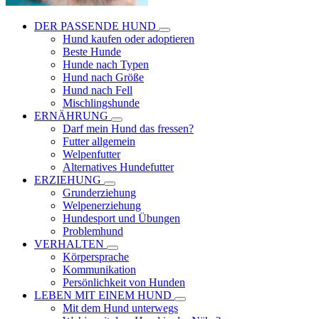
DER PASSENDE HUND
Hund kaufen oder adoptieren
Beste Hunde
Hunde nach Typen
Hund nach Größe
Hund nach Fell
Mischlingshunde
ERNÄHRUNG
Darf mein Hund das fressen?
Futter allgemein
Welpenfutter
Alternatives Hundefutter
ERZIEHUNG
Grunderziehung
Welpenerziehung
Hundesport und Übungen
Problemhund
VERHALTEN
Körpersprache
Kommunikation
Persönlichkeit von Hunden
LEBEN MIT EINEM HUND
Mit dem Hund unterwegs