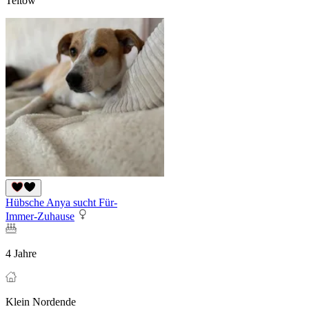
Teltow
Hübsche Anya sucht Für-
Immer-Zuhause
4 Jahre
Klein Nordende