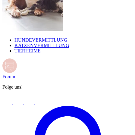
HUNDEVERMITTLUNG
KATZENVERMITTLUNG
TIERHEIME
Forum
Folge uns!