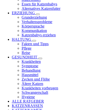
Essen für Katzenbabys
Alternatives Katzenfutter
ERZIEHUNG
Grunderziehung
Verhaltensprobleme
Körpersprache
Kommunikation
Katzenbabys erziehen
HALTUNG
Fakten und Tipps
Pflege
Reise
GESUNDHEIT
Krankheiten
Symptome
Behandlung
Hausmittel
Zecken und Flöhe
Ältere Katzen
Krankheiten vorbeugen
Schwangerschaft
Hygiene
ALLE RATGEBER
KATZENRASSEN