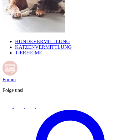
HUNDEVERMITTLUNG
KATZENVERMITTLUNG
TIERHEIME
Forum
Folge uns!