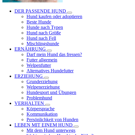
DER PASSENDE HUND
Hund kaufen oder adoptieren
Beste Hunde
Hunde nach Typen
Hund nach Größe
Hund nach Fell
Mischlingshunde
ERNÄHRUNG
Darf mein Hund das fressen?
Futter allgemein
Welpenfutter
Alternatives Hundefutter
ERZIEHUNG
Grunderziehung
Welpenerziehung
Hundesport und Übungen
Problemhund
VERHALTEN
Körpersprache
Kommunikation
Persönlichkeit von Hunden
LEBEN MIT EINEM HUND
Mit dem Hund unterwegs