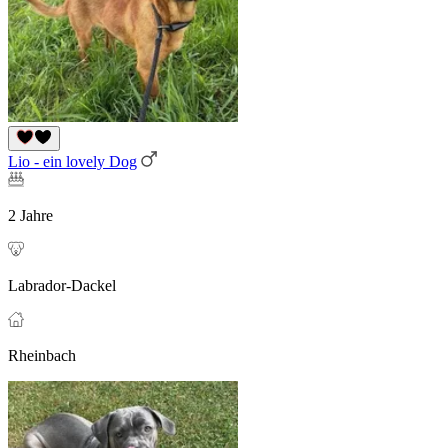
Lio - ein lovely Dog
2 Jahre
Labrador-Dackel
Rheinbach