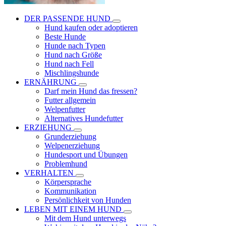
DER PASSENDE HUND
Hund kaufen oder adoptieren
Beste Hunde
Hunde nach Typen
Hund nach Größe
Hund nach Fell
Mischlingshunde
ERNÄHRUNG
Darf mein Hund das fressen?
Futter allgemein
Welpenfutter
Alternatives Hundefutter
ERZIEHUNG
Grunderziehung
Welpenerziehung
Hundesport und Übungen
Problemhund
VERHALTEN
Körpersprache
Kommunikation
Persönlichkeit von Hunden
LEBEN MIT EINEM HUND
Mit dem Hund unterwegs