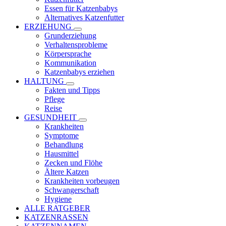
Essen für Katzenbabys
Alternatives Katzenfutter
ERZIEHUNG
Grunderziehung
Verhaltensprobleme
Körpersprache
Kommunikation
Katzenbabys erziehen
HALTUNG
Fakten und Tipps
Pflege
Reise
GESUNDHEIT
Krankheiten
Symptome
Behandlung
Hausmittel
Zecken und Flöhe
Ältere Katzen
Krankheiten vorbeugen
Schwangerschaft
Hygiene
ALLE RATGEBER
KATZENRASSEN