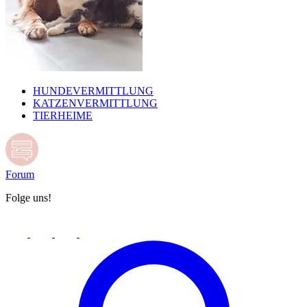
HUNDEVERMITTLUNG
KATZENVERMITTLUNG
TIERHEIME
Forum
Folge uns!