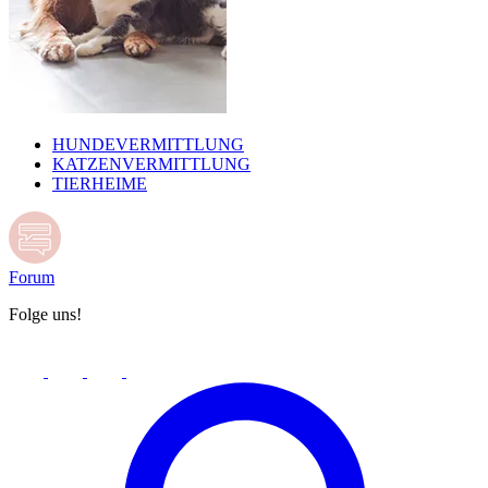
HUNDEVERMITTLUNG
KATZENVERMITTLUNG
TIERHEIME
Forum
Folge uns!