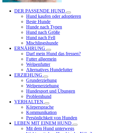
DER PASSENDE HUND
Hund kaufen oder adoptieren
Beste Hunde
Hunde nach Typen
Hund nach Größe
Hund nach Fell
Mischlingshunde
ERNÄHRUNG
Darf mein Hund das fressen?
Futter allgemein
Welpenfutter
Alternatives Hundefutter
ERZIEHUNG
Grunderziehung
Welpenerziehung
Hundesport und Übungen
Problemhund
VERHALTEN
Körpersprache
Kommunikation
Persönlichkeit von Hunden
LEBEN MIT EINEM HUND
Mit dem Hund unterwegs