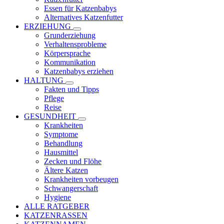
Essen für Katzenbabys
Alternatives Katzenfutter
ERZIEHUNG
Grunderziehung
Verhaltensprobleme
Körpersprache
Kommunikation
Katzenbabys erziehen
HALTUNG
Fakten und Tipps
Pflege
Reise
GESUNDHEIT
Krankheiten
Symptome
Behandlung
Hausmittel
Zecken und Flöhe
Ältere Katzen
Krankheiten vorbeugen
Schwangerschaft
Hygiene
ALLE RATGEBER
KATZENRASSEN