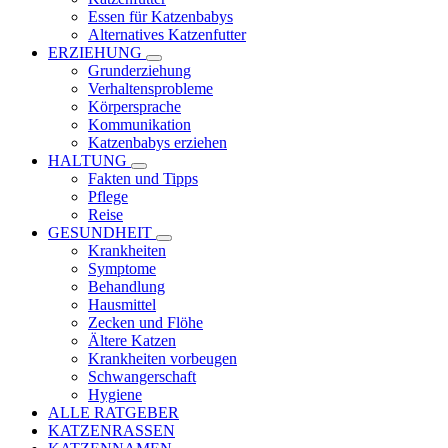
Essen für Katzenbabys
Alternatives Katzenfutter
ERZIEHUNG
Grunderziehung
Verhaltensprobleme
Körpersprache
Kommunikation
Katzenbabys erziehen
HALTUNG
Fakten und Tipps
Pflege
Reise
GESUNDHEIT
Krankheiten
Symptome
Behandlung
Hausmittel
Zecken und Flöhe
Ältere Katzen
Krankheiten vorbeugen
Schwangerschaft
Hygiene
ALLE RATGEBER
KATZENRASSEN