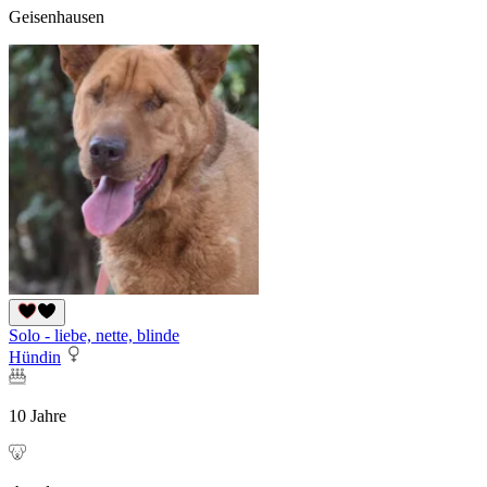
Geisenhausen
Solo - liebe, nette, blinde
Hündin
10 Jahre