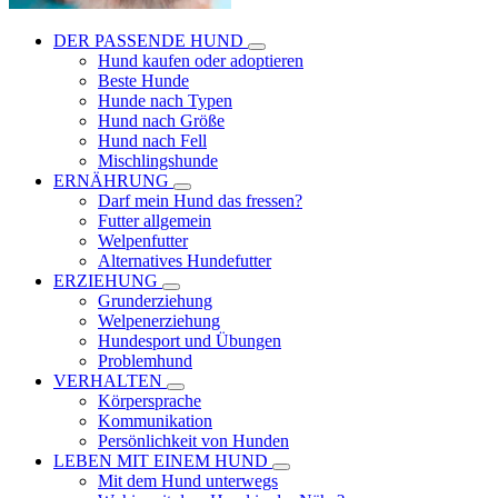
DER PASSENDE HUND
Hund kaufen oder adoptieren
Beste Hunde
Hunde nach Typen
Hund nach Größe
Hund nach Fell
Mischlingshunde
ERNÄHRUNG
Darf mein Hund das fressen?
Futter allgemein
Welpenfutter
Alternatives Hundefutter
ERZIEHUNG
Grunderziehung
Welpenerziehung
Hundesport und Übungen
Problemhund
VERHALTEN
Körpersprache
Kommunikation
Persönlichkeit von Hunden
LEBEN MIT EINEM HUND
Mit dem Hund unterwegs