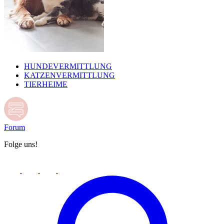
HUNDEVERMITTLUNG
KATZENVERMITTLUNG
TIERHEIME
Forum
Folge uns!