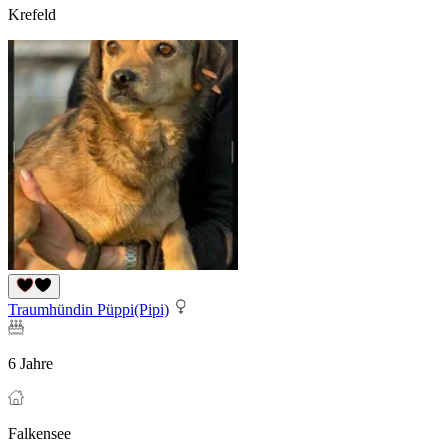
Krefeld
Traumhündin Püppi(Pipi)
6 Jahre
Falkensee