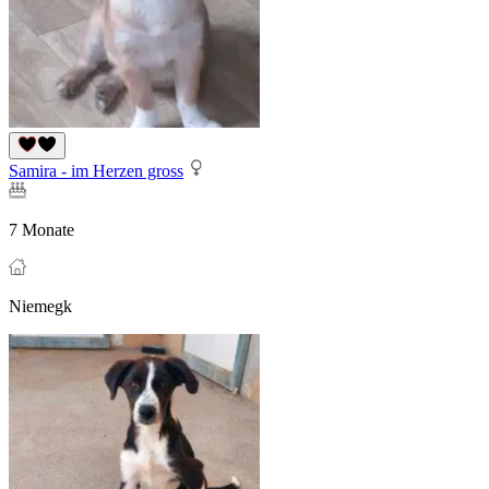
Samira - im Herzen gross
7 Monate
Niemegk