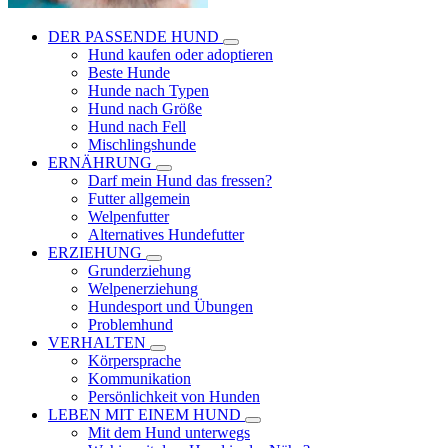
DER PASSENDE HUND
Hund kaufen oder adoptieren
Beste Hunde
Hunde nach Typen
Hund nach Größe
Hund nach Fell
Mischlingshunde
ERNÄHRUNG
Darf mein Hund das fressen?
Futter allgemein
Welpenfutter
Alternatives Hundefutter
ERZIEHUNG
Grunderziehung
Welpenerziehung
Hundesport und Übungen
Problemhund
VERHALTEN
Körpersprache
Kommunikation
Persönlichkeit von Hunden
LEBEN MIT EINEM HUND
Mit dem Hund unterwegs