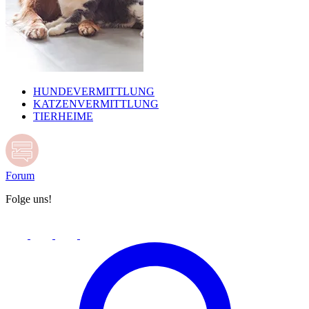
HUNDEVERMITTLUNG
KATZENVERMITTLUNG
TIERHEIME
Forum
Folge uns!