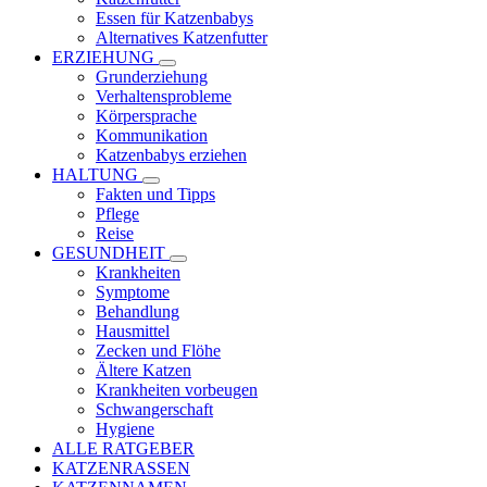
Essen für Katzenbabys
Alternatives Katzenfutter
ERZIEHUNG
Grunderziehung
Verhaltensprobleme
Körpersprache
Kommunikation
Katzenbabys erziehen
HALTUNG
Fakten und Tipps
Pflege
Reise
GESUNDHEIT
Krankheiten
Symptome
Behandlung
Hausmittel
Zecken und Flöhe
Ältere Katzen
Krankheiten vorbeugen
Schwangerschaft
Hygiene
ALLE RATGEBER
KATZENRASSEN