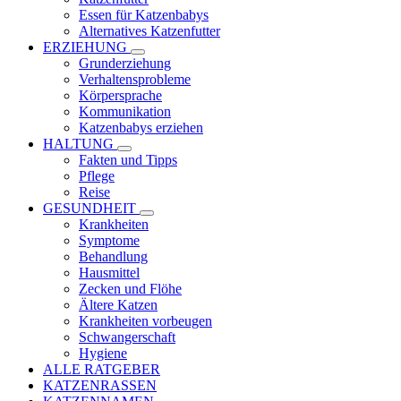
Essen für Katzenbabys
Alternatives Katzenfutter
ERZIEHUNG
Grunderziehung
Verhaltensprobleme
Körpersprache
Kommunikation
Katzenbabys erziehen
HALTUNG
Fakten und Tipps
Pflege
Reise
GESUNDHEIT
Krankheiten
Symptome
Behandlung
Hausmittel
Zecken und Flöhe
Ältere Katzen
Krankheiten vorbeugen
Schwangerschaft
Hygiene
ALLE RATGEBER
KATZENRASSEN