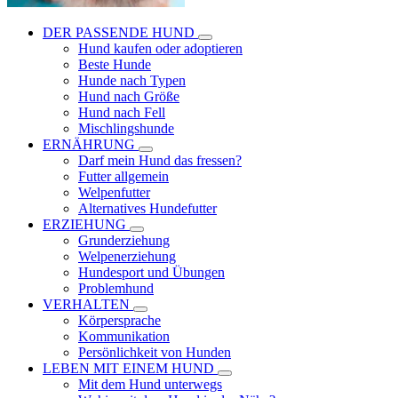
DER PASSENDE HUND
Hund kaufen oder adoptieren
Beste Hunde
Hunde nach Typen
Hund nach Größe
Hund nach Fell
Mischlingshunde
ERNÄHRUNG
Darf mein Hund das fressen?
Futter allgemein
Welpenfutter
Alternatives Hundefutter
ERZIEHUNG
Grunderziehung
Welpenerziehung
Hundesport und Übungen
Problemhund
VERHALTEN
Körpersprache
Kommunikation
Persönlichkeit von Hunden
LEBEN MIT EINEM HUND
Mit dem Hund unterwegs