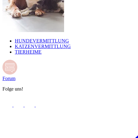
HUNDEVERMITTLUNG
KATZENVERMITTLUNG
TIERHEIME
Forum
Folge uns!