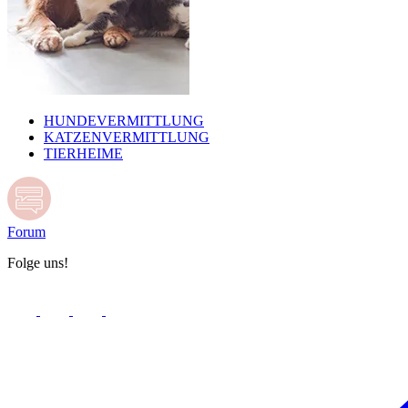
HUNDEVERMITTLUNG
KATZENVERMITTLUNG
TIERHEIME
Forum
Folge uns!