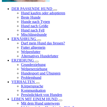
DER PASSENDE HUND
Hund kaufen oder adoptieren
Beste Hunde
Hunde nach Typen
Hund nach Größe
Hund nach Fell
Mischlingshunde
ERNÄHRUNG
Darf mein Hund das fressen?
Futter allgemein
Welpenfutter
Alternatives Hundefutter
ERZIEHUNG
Grunderziehung
Welpenerziehung
Hundesport und Übungen
Problemhund
VERHALTEN
Körpersprache
Kommunikation
Persönlichkeit von Hunden
LEBEN MIT EINEM HUND
Mit dem Hund unterwegs