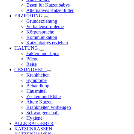
Essen für Katzenbabys
Alternatives Katzenfutter
ERZIEHUNG
Grunderziehung
Verhaltensprobleme
Körpersprache
Kommunikation
Katzenbabys erziehen
HALTUNG
Fakten und Tipps
Pflege
Reise
GESUNDHEIT
Krankheiten
Symptome
Behandlung
Hausmittel
Zecken und Flöhe
Ältere Katzen
Krankheiten vorbeugen
Schwangerschaft
Hygiene
ALLE RATGEBER
KATZENRASSEN