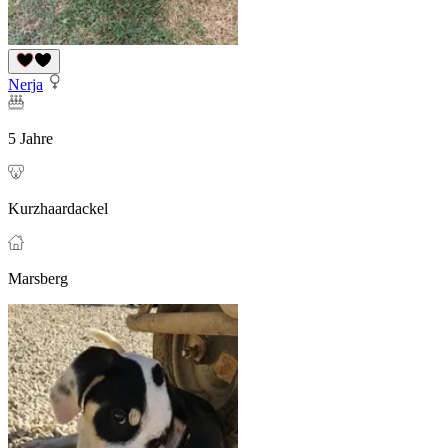
Nerja
5 Jahre
Kurzhaardackel
Marsberg