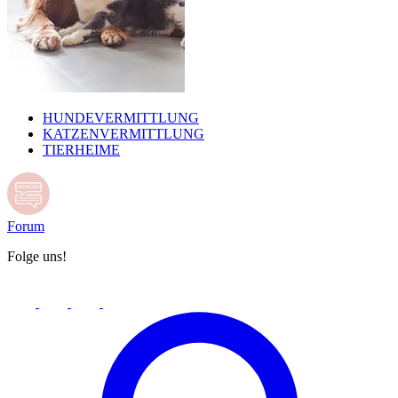
HUNDEVERMITTLUNG
KATZENVERMITTLUNG
TIERHEIME
Forum
Folge uns!