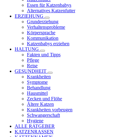
Essen für Katzenbabys
Alternatives Katzenfutter
ERZIEHUNG
Grunderziehung
Verhaltensprobleme
Körpersprache
Kommunikation
Katzenbabys erziehen
HALTUNG
Fakten und Tipps
Pflege
Reise
GESUNDHEIT
Krankheiten
Symptome
Behandlung
Hausmittel
Zecken und Flöhe
Ältere Katzen
Krankheiten vorbeugen
Schwangerschaft
Hygiene
ALLE RATGEBER
KATZENRASSEN