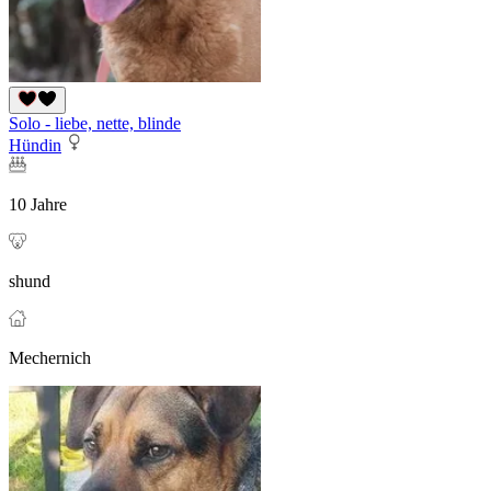
Solo - liebe, nette, blinde
Hündin
10 Jahre
shund
Mechernich