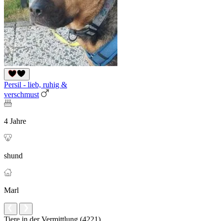
Persil - lieb, ruhig &
verschmust
4 Jahre
shund
Marl
Tiere in der Vermittlung (4221)