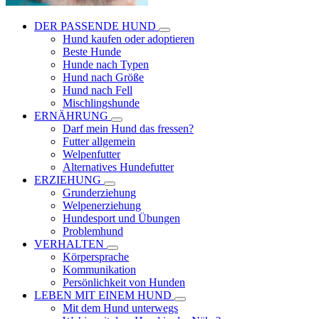
DER PASSENDE HUND
Hund kaufen oder adoptieren
Beste Hunde
Hunde nach Typen
Hund nach Größe
Hund nach Fell
Mischlingshunde
ERNÄHRUNG
Darf mein Hund das fressen?
Futter allgemein
Welpenfutter
Alternatives Hundefutter
ERZIEHUNG
Grunderziehung
Welpenerziehung
Hundesport und Übungen
Problemhund
VERHALTEN
Körpersprache
Kommunikation
Persönlichkeit von Hunden
LEBEN MIT EINEM HUND
Mit dem Hund unterwegs