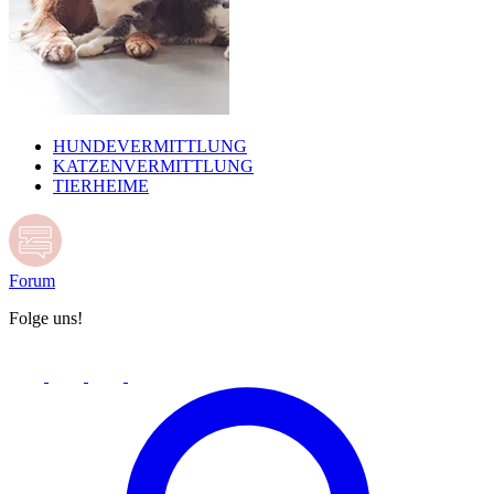
HUNDEVERMITTLUNG
KATZENVERMITTLUNG
TIERHEIME
Forum
Folge uns!