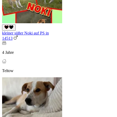
kleiner süßer Noki auf PS in
14513
4 Jahre
Teltow