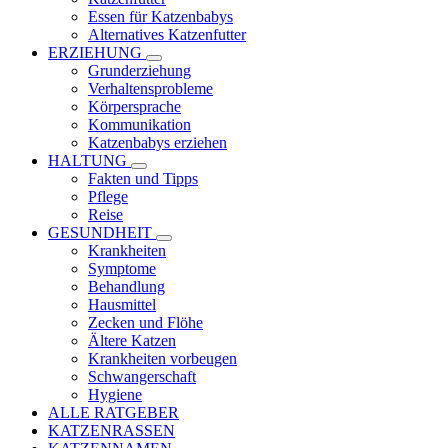
Essen für Katzenbabys
Alternatives Katzenfutter
ERZIEHUNG
Grunderziehung
Verhaltensprobleme
Körpersprache
Kommunikation
Katzenbabys erziehen
HALTUNG
Fakten und Tipps
Pflege
Reise
GESUNDHEIT
Krankheiten
Symptome
Behandlung
Hausmittel
Zecken und Flöhe
Ältere Katzen
Krankheiten vorbeugen
Schwangerschaft
Hygiene
ALLE RATGEBER
KATZENRASSEN