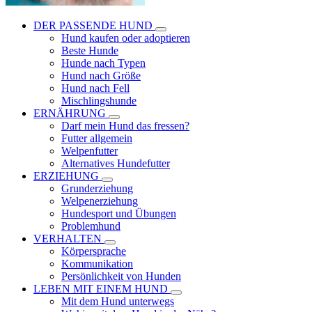
DER PASSENDE HUND
Hund kaufen oder adoptieren
Beste Hunde
Hunde nach Typen
Hund nach Größe
Hund nach Fell
Mischlingshunde
ERNÄHRUNG
Darf mein Hund das fressen?
Futter allgemein
Welpenfutter
Alternatives Hundefutter
ERZIEHUNG
Grunderziehung
Welpenerziehung
Hundesport und Übungen
Problemhund
VERHALTEN
Körpersprache
Kommunikation
Persönlichkeit von Hunden
LEBEN MIT EINEM HUND
Mit dem Hund unterwegs