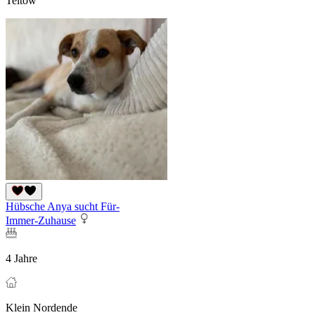
Teltow
Hübsche Anya sucht Für-
Immer-Zuhause
4 Jahre
Klein Nordende