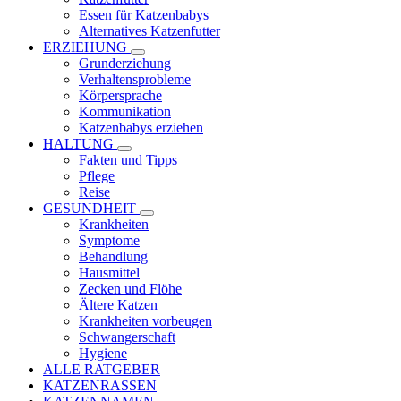
Essen für Katzenbabys
Alternatives Katzenfutter
ERZIEHUNG
Grunderziehung
Verhaltensprobleme
Körpersprache
Kommunikation
Katzenbabys erziehen
HALTUNG
Fakten und Tipps
Pflege
Reise
GESUNDHEIT
Krankheiten
Symptome
Behandlung
Hausmittel
Zecken und Flöhe
Ältere Katzen
Krankheiten vorbeugen
Schwangerschaft
Hygiene
ALLE RATGEBER
KATZENRASSEN