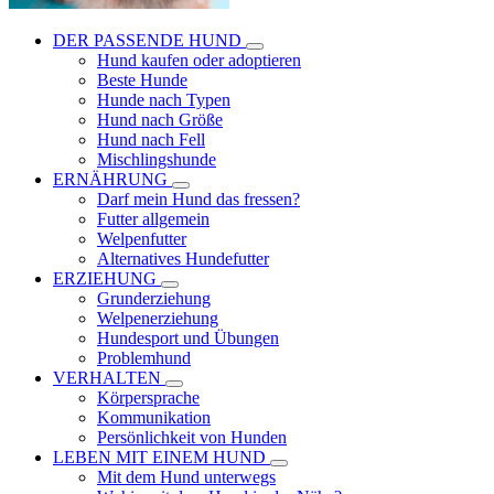
DER PASSENDE HUND
Hund kaufen oder adoptieren
Beste Hunde
Hunde nach Typen
Hund nach Größe
Hund nach Fell
Mischlingshunde
ERNÄHRUNG
Darf mein Hund das fressen?
Futter allgemein
Welpenfutter
Alternatives Hundefutter
ERZIEHUNG
Grunderziehung
Welpenerziehung
Hundesport und Übungen
Problemhund
VERHALTEN
Körpersprache
Kommunikation
Persönlichkeit von Hunden
LEBEN MIT EINEM HUND
Mit dem Hund unterwegs