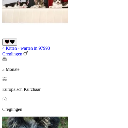
4 Kitten - warten in 97993
Creglingen
3 Monate
Europäisch Kurzhaar
Creglingen