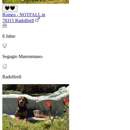
Romeo - NOTFALL in
78315 Radolfzell
8 Jahre
Segugio Maremmano-
Radolfzell