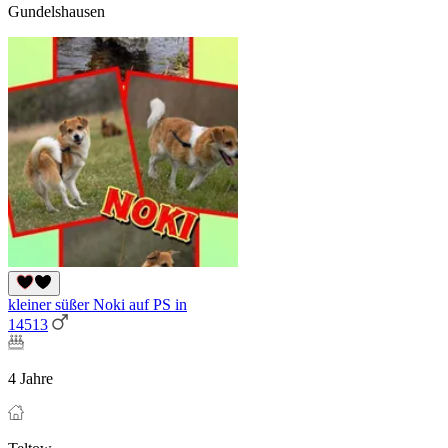
Gundelshausen
kleiner süßer Noki auf PS in
14513
4 Jahre