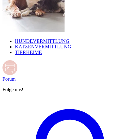
HUNDEVERMITTLUNG
KATZENVERMITTLUNG
TIERHEIME
Forum
Folge uns!