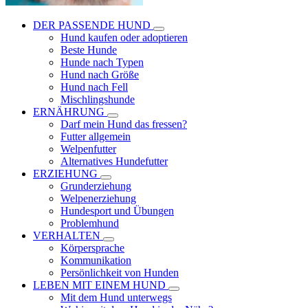
DER PASSENDE HUND
Hund kaufen oder adoptieren
Beste Hunde
Hunde nach Typen
Hund nach Größe
Hund nach Fell
Mischlingshunde
ERNÄHRUNG
Darf mein Hund das fressen?
Futter allgemein
Welpenfutter
Alternatives Hundefutter
ERZIEHUNG
Grunderziehung
Welpenerziehung
Hundesport und Übungen
Problemhund
VERHALTEN
Körpersprache
Kommunikation
Persönlichkeit von Hunden
LEBEN MIT EINEM HUND
Mit dem Hund unterwegs