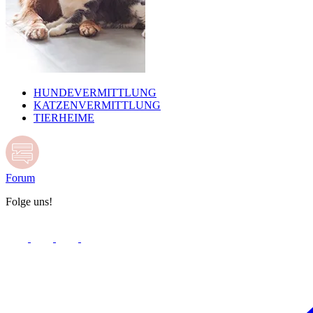
HUNDEVERMITTLUNG
KATZENVERMITTLUNG
TIERHEIME
Forum
Folge uns!