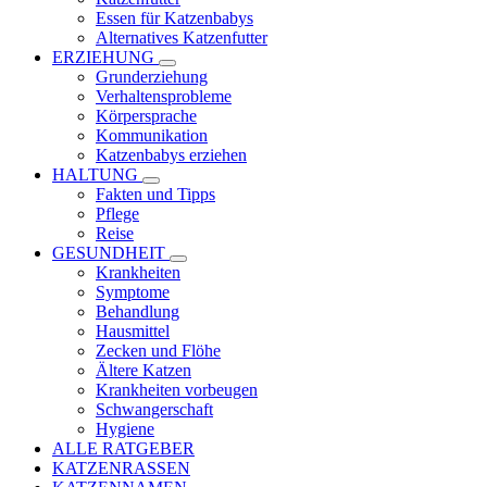
Essen für Katzenbabys
Alternatives Katzenfutter
ERZIEHUNG
Grunderziehung
Verhaltensprobleme
Körpersprache
Kommunikation
Katzenbabys erziehen
HALTUNG
Fakten und Tipps
Pflege
Reise
GESUNDHEIT
Krankheiten
Symptome
Behandlung
Hausmittel
Zecken und Flöhe
Ältere Katzen
Krankheiten vorbeugen
Schwangerschaft
Hygiene
ALLE RATGEBER
KATZENRASSEN