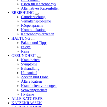
Essen für Katzenbabys
Alternatives Katzenfutter
ERZIEHUNG
Grunderziehung
Verhaltensprobleme
Körpersprache
Kommunikation
Katzenbabys erziehen
HALTUNG
Fakten und Tipps
Pflege
Reise
GESUNDHEIT
Krankheiten
Symptome
Behandlung
Hausmittel
Zecken und Flöhe
Ältere Katzen
Krankheiten vorbeugen
Schwangerschaft
Hygiene
ALLE RATGEBER
KATZENRASSEN