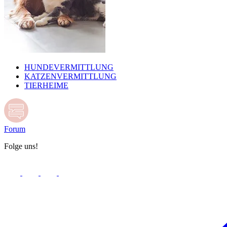
HUNDEVERMITTLUNG
KATZENVERMITTLUNG
TIERHEIME
Forum
Folge uns!