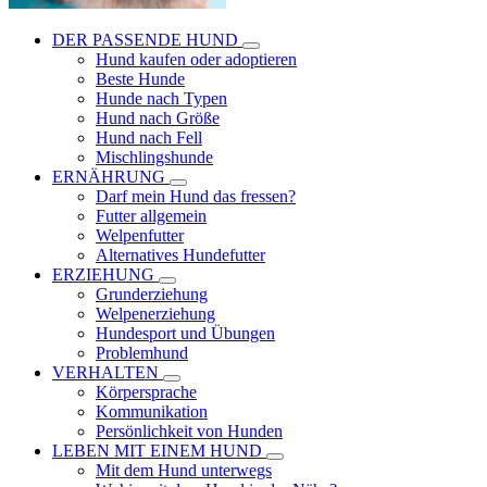
DER PASSENDE HUND
Hund kaufen oder adoptieren
Beste Hunde
Hunde nach Typen
Hund nach Größe
Hund nach Fell
Mischlingshunde
ERNÄHRUNG
Darf mein Hund das fressen?
Futter allgemein
Welpenfutter
Alternatives Hundefutter
ERZIEHUNG
Grunderziehung
Welpenerziehung
Hundesport und Übungen
Problemhund
VERHALTEN
Körpersprache
Kommunikation
Persönlichkeit von Hunden
LEBEN MIT EINEM HUND
Mit dem Hund unterwegs