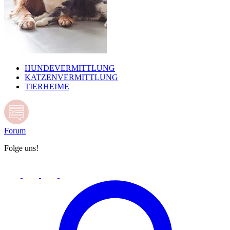
HUNDEVERMITTLUNG
KATZENVERMITTLUNG
TIERHEIME
Forum
Folge uns!