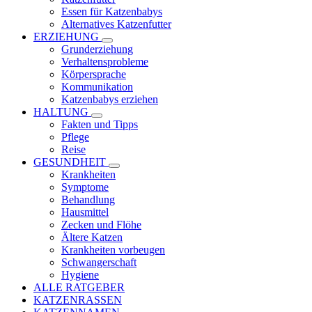
Essen für Katzenbabys
Alternatives Katzenfutter
ERZIEHUNG
Grunderziehung
Verhaltensprobleme
Körpersprache
Kommunikation
Katzenbabys erziehen
HALTUNG
Fakten und Tipps
Pflege
Reise
GESUNDHEIT
Krankheiten
Symptome
Behandlung
Hausmittel
Zecken und Flöhe
Ältere Katzen
Krankheiten vorbeugen
Schwangerschaft
Hygiene
ALLE RATGEBER
KATZENRASSEN