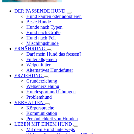
DER PASSENDE HUND
Hund kaufen oder adoptieren
Beste Hunde
Hunde nach Typen
Hund nach Größe
Hund nach Fell
Mischlingshunde
ERNÄHRUNG
Darf mein Hund das fressen?
Futter allgemein
Welpenfutter
Alternatives Hundefutter
ERZIEHUNG
Grunderziehung
Welpenerziehung
Hundesport und Übungen
Problemhund
VERHALTEN
Körpersprache
Kommunikation
Persönlichkeit von Hunden
LEBEN MIT EINEM HUND
Mit dem Hund unterwegs