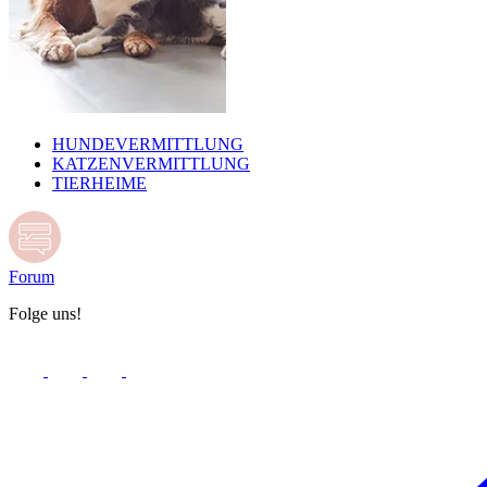
HUNDEVERMITTLUNG
KATZENVERMITTLUNG
TIERHEIME
Forum
Folge uns!