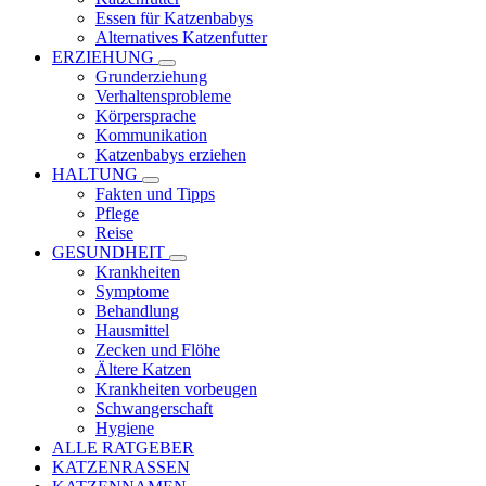
Essen für Katzenbabys
Alternatives Katzenfutter
ERZIEHUNG
Grunderziehung
Verhaltensprobleme
Körpersprache
Kommunikation
Katzenbabys erziehen
HALTUNG
Fakten und Tipps
Pflege
Reise
GESUNDHEIT
Krankheiten
Symptome
Behandlung
Hausmittel
Zecken und Flöhe
Ältere Katzen
Krankheiten vorbeugen
Schwangerschaft
Hygiene
ALLE RATGEBER
KATZENRASSEN