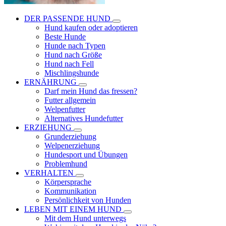
DER PASSENDE HUND
Hund kaufen oder adoptieren
Beste Hunde
Hunde nach Typen
Hund nach Größe
Hund nach Fell
Mischlingshunde
ERNÄHRUNG
Darf mein Hund das fressen?
Futter allgemein
Welpenfutter
Alternatives Hundefutter
ERZIEHUNG
Grunderziehung
Welpenerziehung
Hundesport und Übungen
Problemhund
VERHALTEN
Körpersprache
Kommunikation
Persönlichkeit von Hunden
LEBEN MIT EINEM HUND
Mit dem Hund unterwegs