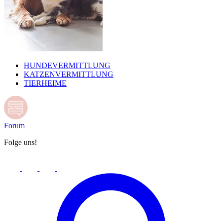
HUNDEVERMITTLUNG
KATZENVERMITTLUNG
TIERHEIME
Forum
Folge uns!