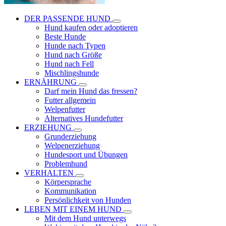
DER PASSENDE HUND
Hund kaufen oder adoptieren
Beste Hunde
Hunde nach Typen
Hund nach Größe
Hund nach Fell
Mischlingshunde
ERNÄHRUNG
Darf mein Hund das fressen?
Futter allgemein
Welpenfutter
Alternatives Hundefutter
ERZIEHUNG
Grunderziehung
Welpenerziehung
Hundesport und Übungen
Problemhund
VERHALTEN
Körpersprache
Kommunikation
Persönlichkeit von Hunden
LEBEN MIT EINEM HUND
Mit dem Hund unterwegs