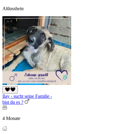
Altlusshein
Ilay - sucht seine Familie -
bist du es ?
4 Monate