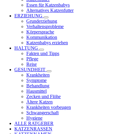
Essen für Katzenbabys
Alternatives Katzenfutter
ERZIEHUNG
Grunderziehung
Verhaltensprobleme
Körpersprache
Kommunikation
Katzenbabys erziehen
HALTUNG
Fakten und Tipps
Pflege
Reise
GESUNDHEIT
Krankheiten
Symptome
Behandlung
Hausmittel
Zecken und Flöhe
Ältere Katzen
Krankheiten vorbeugen
Schwangerschaft
Hygiene
ALLE RATGEBER
KATZENRASSEN