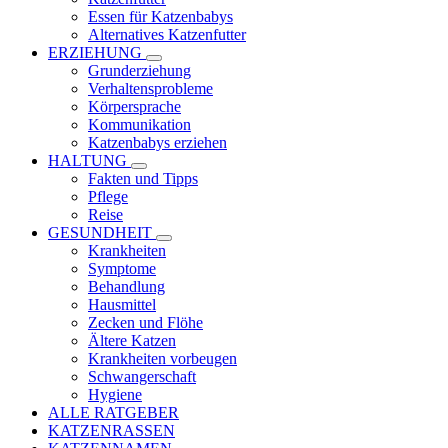
Essen für Katzenbabys
Alternatives Katzenfutter
ERZIEHUNG
Grunderziehung
Verhaltensprobleme
Körpersprache
Kommunikation
Katzenbabys erziehen
HALTUNG
Fakten und Tipps
Pflege
Reise
GESUNDHEIT
Krankheiten
Symptome
Behandlung
Hausmittel
Zecken und Flöhe
Ältere Katzen
Krankheiten vorbeugen
Schwangerschaft
Hygiene
ALLE RATGEBER
KATZENRASSEN