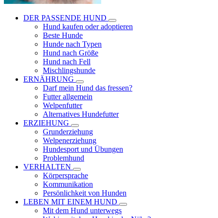
DER PASSENDE HUND
Hund kaufen oder adoptieren
Beste Hunde
Hunde nach Typen
Hund nach Größe
Hund nach Fell
Mischlingshunde
ERNÄHRUNG
Darf mein Hund das fressen?
Futter allgemein
Welpenfutter
Alternatives Hundefutter
ERZIEHUNG
Grunderziehung
Welpenerziehung
Hundesport und Übungen
Problemhund
VERHALTEN
Körpersprache
Kommunikation
Persönlichkeit von Hunden
LEBEN MIT EINEM HUND
Mit dem Hund unterwegs