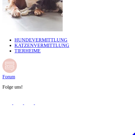
HUNDEVERMITTLUNG
KATZENVERMITTLUNG
TIERHEIME
Forum
Folge uns!