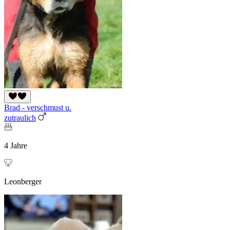
Brad - verschmust u.
zutraulich
4 Jahre
Leonberger