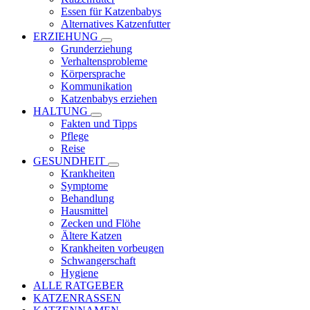
Essen für Katzenbabys
Alternatives Katzenfutter
ERZIEHUNG
Grunderziehung
Verhaltensprobleme
Körpersprache
Kommunikation
Katzenbabys erziehen
HALTUNG
Fakten und Tipps
Pflege
Reise
GESUNDHEIT
Krankheiten
Symptome
Behandlung
Hausmittel
Zecken und Flöhe
Ältere Katzen
Krankheiten vorbeugen
Schwangerschaft
Hygiene
ALLE RATGEBER
KATZENRASSEN