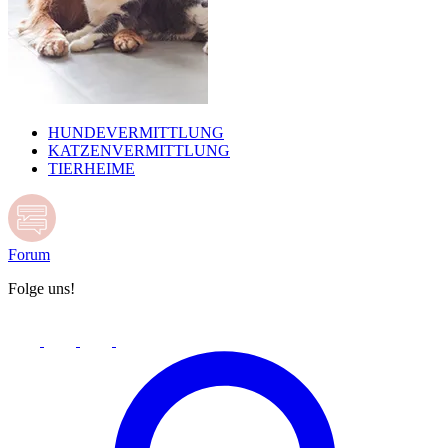
HUNDEVERMITTLUNG
KATZENVERMITTLUNG
TIERHEIME
Forum
Folge uns!