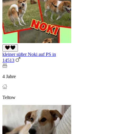
kleiner süßer Noki auf PS in
14513
4 Jahre
Teltow