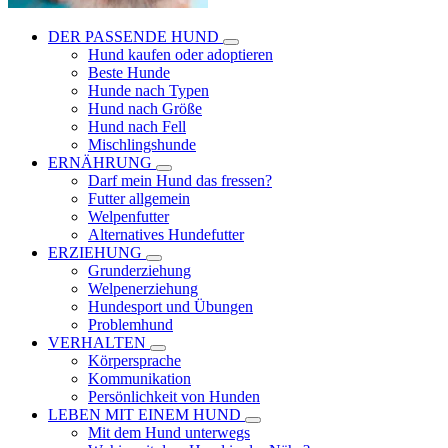
DER PASSENDE HUND
Hund kaufen oder adoptieren
Beste Hunde
Hunde nach Typen
Hund nach Größe
Hund nach Fell
Mischlingshunde
ERNÄHRUNG
Darf mein Hund das fressen?
Futter allgemein
Welpenfutter
Alternatives Hundefutter
ERZIEHUNG
Grunderziehung
Welpenerziehung
Hundesport und Übungen
Problemhund
VERHALTEN
Körpersprache
Kommunikation
Persönlichkeit von Hunden
LEBEN MIT EINEM HUND
Mit dem Hund unterwegs