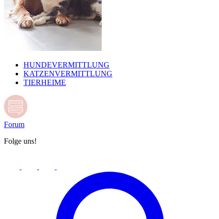
HUNDEVERMITTLUNG
KATZENVERMITTLUNG
TIERHEIME
Forum
Folge uns!