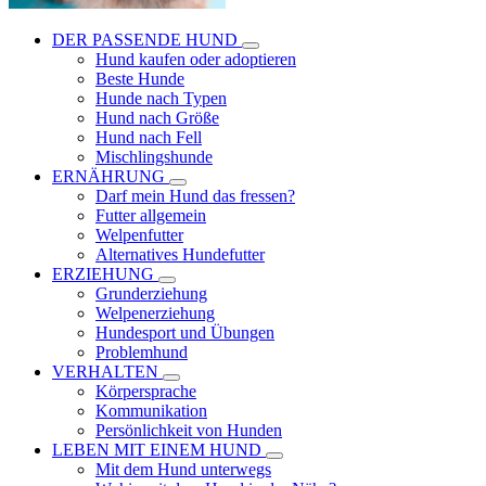
DER PASSENDE HUND
Hund kaufen oder adoptieren
Beste Hunde
Hunde nach Typen
Hund nach Größe
Hund nach Fell
Mischlingshunde
ERNÄHRUNG
Darf mein Hund das fressen?
Futter allgemein
Welpenfutter
Alternatives Hundefutter
ERZIEHUNG
Grunderziehung
Welpenerziehung
Hundesport und Übungen
Problemhund
VERHALTEN
Körpersprache
Kommunikation
Persönlichkeit von Hunden
LEBEN MIT EINEM HUND
Mit dem Hund unterwegs