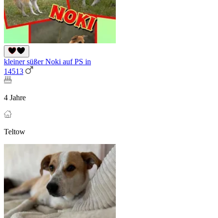
kleiner süßer Noki auf PS in
14513
4 Jahre
Teltow