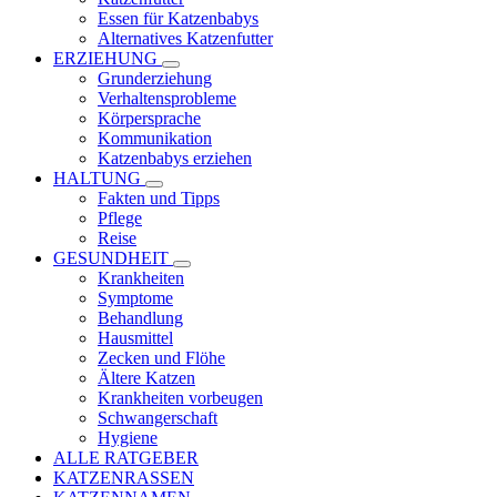
Essen für Katzenbabys
Alternatives Katzenfutter
ERZIEHUNG
Grunderziehung
Verhaltensprobleme
Körpersprache
Kommunikation
Katzenbabys erziehen
HALTUNG
Fakten und Tipps
Pflege
Reise
GESUNDHEIT
Krankheiten
Symptome
Behandlung
Hausmittel
Zecken und Flöhe
Ältere Katzen
Krankheiten vorbeugen
Schwangerschaft
Hygiene
ALLE RATGEBER
KATZENRASSEN