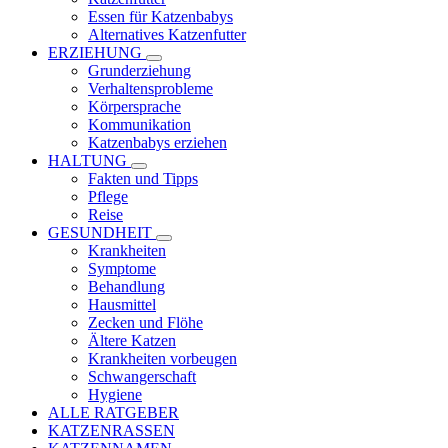
Essen für Katzenbabys
Alternatives Katzenfutter
ERZIEHUNG
Grunderziehung
Verhaltensprobleme
Körpersprache
Kommunikation
Katzenbabys erziehen
HALTUNG
Fakten und Tipps
Pflege
Reise
GESUNDHEIT
Krankheiten
Symptome
Behandlung
Hausmittel
Zecken und Flöhe
Ältere Katzen
Krankheiten vorbeugen
Schwangerschaft
Hygiene
ALLE RATGEBER
KATZENRASSEN