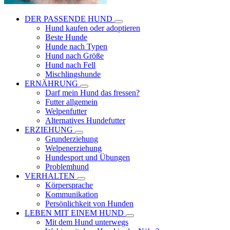
DER PASSENDE HUND
Hund kaufen oder adoptieren
Beste Hunde
Hunde nach Typen
Hund nach Größe
Hund nach Fell
Mischlingshunde
ERNÄHRUNG
Darf mein Hund das fressen?
Futter allgemein
Welpenfutter
Alternatives Hundefutter
ERZIEHUNG
Grunderziehung
Welpenerziehung
Hundesport und Übungen
Problemhund
VERHALTEN
Körpersprache
Kommunikation
Persönlichkeit von Hunden
LEBEN MIT EINEM HUND
Mit dem Hund unterwegs