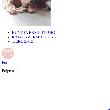
HUNDEVERMITTLUNG
KATZENVERMITTLUNG
TIERHEIME
Forum
Folge uns!