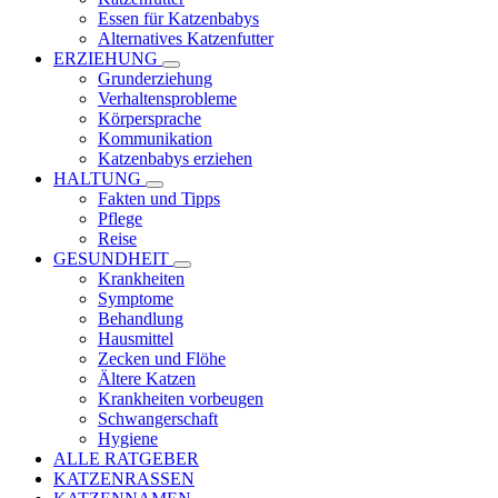
Essen für Katzenbabys
Alternatives Katzenfutter
ERZIEHUNG
Grunderziehung
Verhaltensprobleme
Körpersprache
Kommunikation
Katzenbabys erziehen
HALTUNG
Fakten und Tipps
Pflege
Reise
GESUNDHEIT
Krankheiten
Symptome
Behandlung
Hausmittel
Zecken und Flöhe
Ältere Katzen
Krankheiten vorbeugen
Schwangerschaft
Hygiene
ALLE RATGEBER
KATZENRASSEN