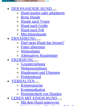
DER PASSENDE HUND
Hund kaufen oder adoptieren
Beste Hunde
Hunde nach Typen
Hund nach Größe
Hund nach Fell
Mischlingshunde
ERNÄHRUNG
Darf mein Hund das fressen?
Futter allgemein
Welpenfutter
Alternatives Hundefutter
ERZIEHUNG
Grunderziehung
Welpenerziehung
Hundesport und Übungen
Problemhund
VERHALTEN
Körpersprache
Kommunikation
Persönlichkeit von Hunden
LEBEN MIT EINEM HUND
Mit dem Hund unterwegs