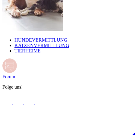
HUNDEVERMITTLUNG
KATZENVERMITTLUNG
TIERHEIME
Forum
Folge uns!