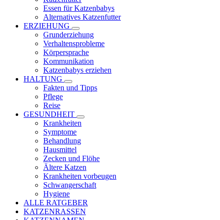
Essen für Katzenbabys
Alternatives Katzenfutter
ERZIEHUNG
Grunderziehung
Verhaltensprobleme
Körpersprache
Kommunikation
Katzenbabys erziehen
HALTUNG
Fakten und Tipps
Pflege
Reise
GESUNDHEIT
Krankheiten
Symptome
Behandlung
Hausmittel
Zecken und Flöhe
Ältere Katzen
Krankheiten vorbeugen
Schwangerschaft
Hygiene
ALLE RATGEBER
KATZENRASSEN