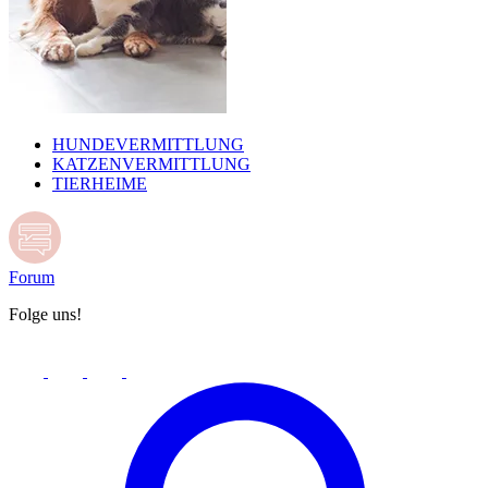
HUNDEVERMITTLUNG
KATZENVERMITTLUNG
TIERHEIME
Forum
Folge uns!