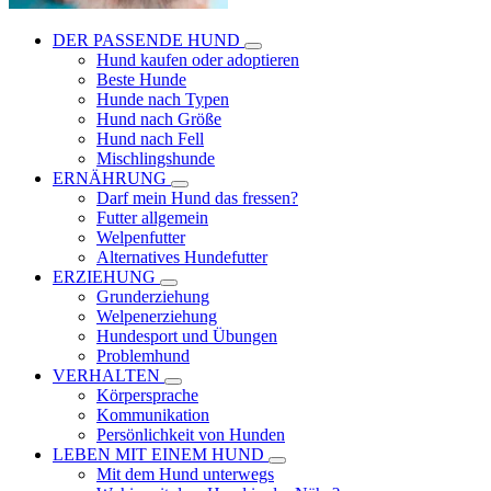
DER PASSENDE HUND
Hund kaufen oder adoptieren
Beste Hunde
Hunde nach Typen
Hund nach Größe
Hund nach Fell
Mischlingshunde
ERNÄHRUNG
Darf mein Hund das fressen?
Futter allgemein
Welpenfutter
Alternatives Hundefutter
ERZIEHUNG
Grunderziehung
Welpenerziehung
Hundesport und Übungen
Problemhund
VERHALTEN
Körpersprache
Kommunikation
Persönlichkeit von Hunden
LEBEN MIT EINEM HUND
Mit dem Hund unterwegs