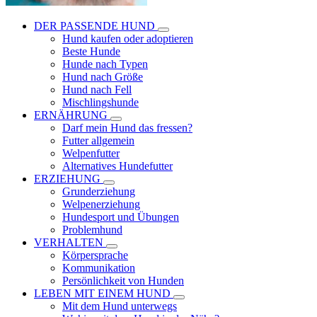
DER PASSENDE HUND
Hund kaufen oder adoptieren
Beste Hunde
Hunde nach Typen
Hund nach Größe
Hund nach Fell
Mischlingshunde
ERNÄHRUNG
Darf mein Hund das fressen?
Futter allgemein
Welpenfutter
Alternatives Hundefutter
ERZIEHUNG
Grunderziehung
Welpenerziehung
Hundesport und Übungen
Problemhund
VERHALTEN
Körpersprache
Kommunikation
Persönlichkeit von Hunden
LEBEN MIT EINEM HUND
Mit dem Hund unterwegs