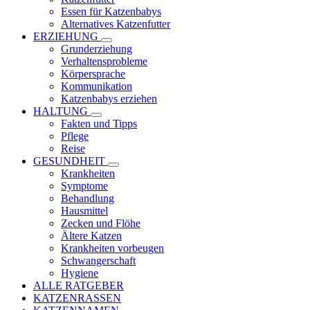
Essen für Katzenbabys
Alternatives Katzenfutter
ERZIEHUNG
Grunderziehung
Verhaltensprobleme
Körpersprache
Kommunikation
Katzenbabys erziehen
HALTUNG
Fakten und Tipps
Pflege
Reise
GESUNDHEIT
Krankheiten
Symptome
Behandlung
Hausmittel
Zecken und Flöhe
Ältere Katzen
Krankheiten vorbeugen
Schwangerschaft
Hygiene
ALLE RATGEBER
KATZENRASSEN