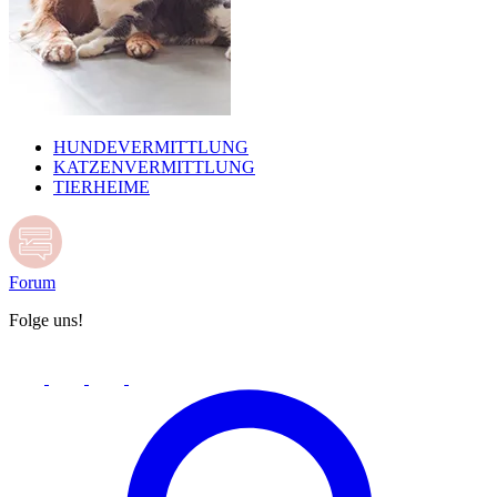
HUNDEVERMITTLUNG
KATZENVERMITTLUNG
TIERHEIME
Forum
Folge uns!