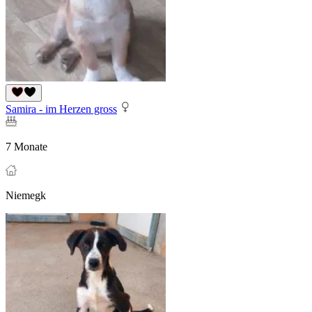
Samira - im Herzen gross
7 Monate
Niemegk