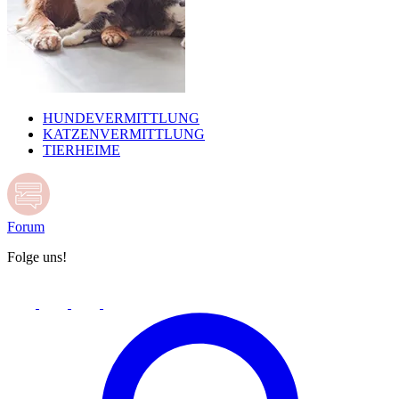
HUNDEVERMITTLUNG
KATZENVERMITTLUNG
TIERHEIME
Forum
Folge uns!