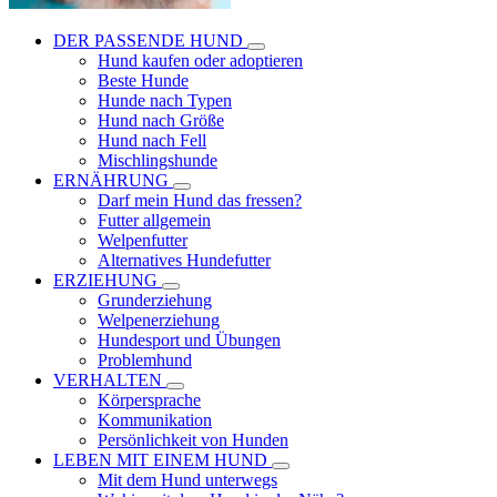
DER PASSENDE HUND
Hund kaufen oder adoptieren
Beste Hunde
Hunde nach Typen
Hund nach Größe
Hund nach Fell
Mischlingshunde
ERNÄHRUNG
Darf mein Hund das fressen?
Futter allgemein
Welpenfutter
Alternatives Hundefutter
ERZIEHUNG
Grunderziehung
Welpenerziehung
Hundesport und Übungen
Problemhund
VERHALTEN
Körpersprache
Kommunikation
Persönlichkeit von Hunden
LEBEN MIT EINEM HUND
Mit dem Hund unterwegs