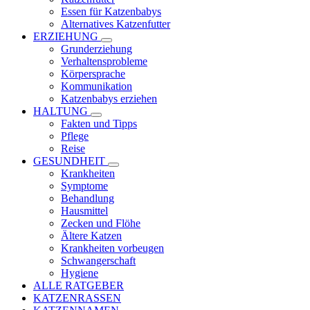
Essen für Katzenbabys
Alternatives Katzenfutter
ERZIEHUNG
Grunderziehung
Verhaltensprobleme
Körpersprache
Kommunikation
Katzenbabys erziehen
HALTUNG
Fakten und Tipps
Pflege
Reise
GESUNDHEIT
Krankheiten
Symptome
Behandlung
Hausmittel
Zecken und Flöhe
Ältere Katzen
Krankheiten vorbeugen
Schwangerschaft
Hygiene
ALLE RATGEBER
KATZENRASSEN