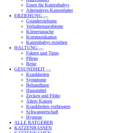
Essen für Katzenbabys
Alternatives Katzenfutter
ERZIEHUNG
Grunderziehung
Verhaltensprobleme
Körpersprache
Kommunikation
Katzenbabys erziehen
HALTUNG
Fakten und Tipps
Pflege
Reise
GESUNDHEIT
Krankheiten
Symptome
Behandlung
Hausmittel
Zecken und Flöhe
Ältere Katzen
Krankheiten vorbeugen
Schwangerschaft
Hygiene
ALLE RATGEBER
KATZENRASSEN