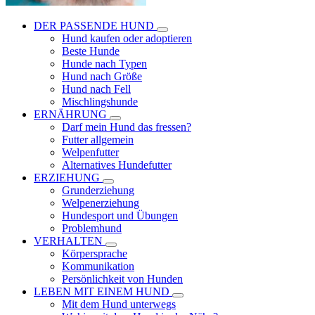
DER PASSENDE HUND
Hund kaufen oder adoptieren
Beste Hunde
Hunde nach Typen
Hund nach Größe
Hund nach Fell
Mischlingshunde
ERNÄHRUNG
Darf mein Hund das fressen?
Futter allgemein
Welpenfutter
Alternatives Hundefutter
ERZIEHUNG
Grunderziehung
Welpenerziehung
Hundesport und Übungen
Problemhund
VERHALTEN
Körpersprache
Kommunikation
Persönlichkeit von Hunden
LEBEN MIT EINEM HUND
Mit dem Hund unterwegs