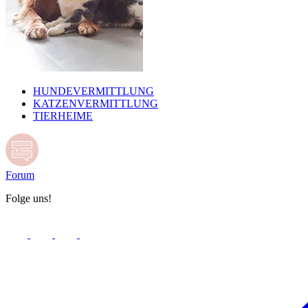
HUNDEVERMITTLUNG
KATZENVERMITTLUNG
TIERHEIME
Forum
Folge uns!