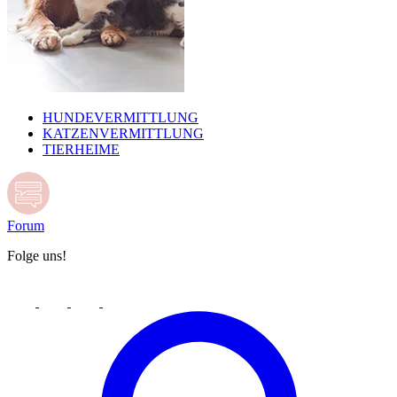
HUNDEVERMITTLUNG
KATZENVERMITTLUNG
TIERHEIME
Forum
Folge uns!