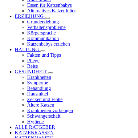
Essen für Katzenbabys
Alternatives Katzenfutter
ERZIEHUNG
Grunderziehung
Verhaltensprobleme
Körpersprache
Kommunikation
Katzenbabys erziehen
HALTUNG
Fakten und Tipps
Pflege
Reise
GESUNDHEIT
Krankheiten
Symptome
Behandlung
Hausmittel
Zecken und Flöhe
Ältere Katzen
Krankheiten vorbeugen
Schwangerschaft
Hygiene
ALLE RATGEBER
KATZENRASSEN