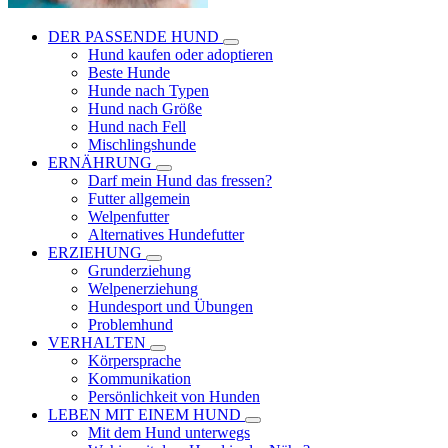
DER PASSENDE HUND
Hund kaufen oder adoptieren
Beste Hunde
Hunde nach Typen
Hund nach Größe
Hund nach Fell
Mischlingshunde
ERNÄHRUNG
Darf mein Hund das fressen?
Futter allgemein
Welpenfutter
Alternatives Hundefutter
ERZIEHUNG
Grunderziehung
Welpenerziehung
Hundesport und Übungen
Problemhund
VERHALTEN
Körpersprache
Kommunikation
Persönlichkeit von Hunden
LEBEN MIT EINEM HUND
Mit dem Hund unterwegs