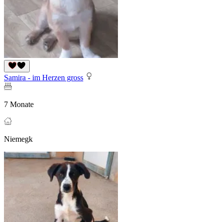
Samira - im Herzen gross
7 Monate
Niemegk