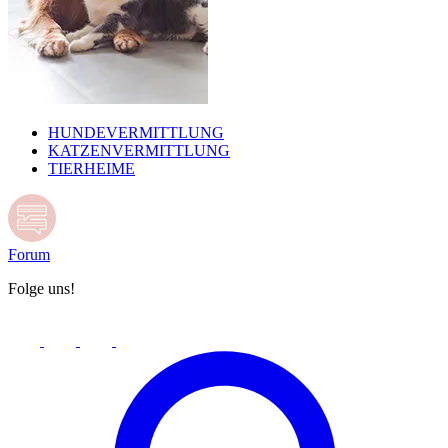
HUNDEVERMITTLUNG
KATZENVERMITTLUNG
TIERHEIME
Forum
Folge uns!