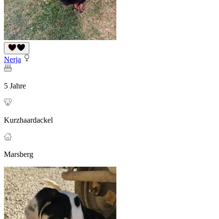
Nerja
5 Jahre
Kurzhaardackel
Marsberg