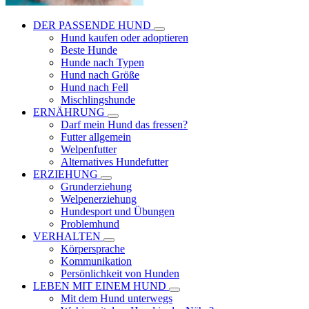
DER PASSENDE HUND
Hund kaufen oder adoptieren
Beste Hunde
Hunde nach Typen
Hund nach Größe
Hund nach Fell
Mischlingshunde
ERNÄHRUNG
Darf mein Hund das fressen?
Futter allgemein
Welpenfutter
Alternatives Hundefutter
ERZIEHUNG
Grunderziehung
Welpenerziehung
Hundesport und Übungen
Problemhund
VERHALTEN
Körpersprache
Kommunikation
Persönlichkeit von Hunden
LEBEN MIT EINEM HUND
Mit dem Hund unterwegs