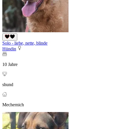
Solo - liebe, nette, blinde
Hündin
10 Jahre
shund
Mechernich