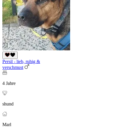
Persil - lieb, ruhig &
verschmust
4 Jahre
shund
Marl