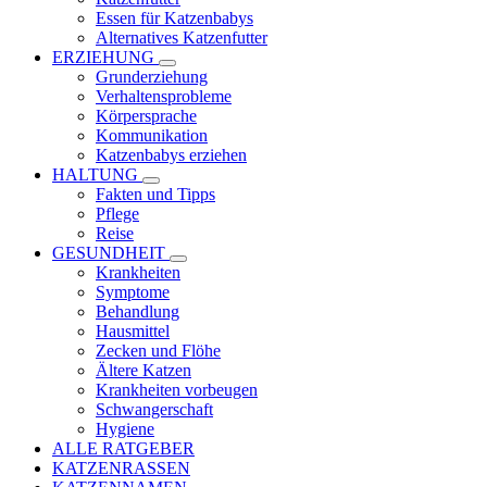
Essen für Katzenbabys
Alternatives Katzenfutter
ERZIEHUNG
Grunderziehung
Verhaltensprobleme
Körpersprache
Kommunikation
Katzenbabys erziehen
HALTUNG
Fakten und Tipps
Pflege
Reise
GESUNDHEIT
Krankheiten
Symptome
Behandlung
Hausmittel
Zecken und Flöhe
Ältere Katzen
Krankheiten vorbeugen
Schwangerschaft
Hygiene
ALLE RATGEBER
KATZENRASSEN