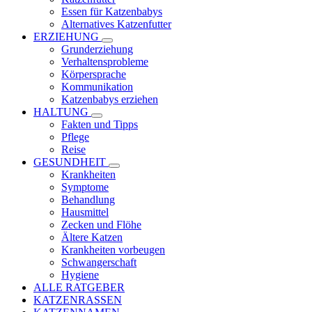
Essen für Katzenbabys
Alternatives Katzenfutter
ERZIEHUNG
Grunderziehung
Verhaltensprobleme
Körpersprache
Kommunikation
Katzenbabys erziehen
HALTUNG
Fakten und Tipps
Pflege
Reise
GESUNDHEIT
Krankheiten
Symptome
Behandlung
Hausmittel
Zecken und Flöhe
Ältere Katzen
Krankheiten vorbeugen
Schwangerschaft
Hygiene
ALLE RATGEBER
KATZENRASSEN