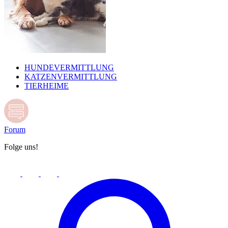
HUNDEVERMITTLUNG
KATZENVERMITTLUNG
TIERHEIME
Forum
Folge uns!