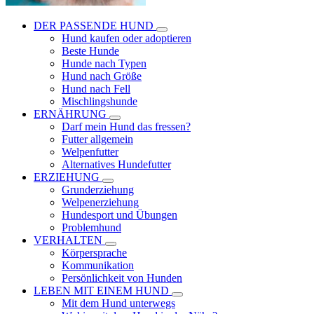
DER PASSENDE HUND
Hund kaufen oder adoptieren
Beste Hunde
Hunde nach Typen
Hund nach Größe
Hund nach Fell
Mischlingshunde
ERNÄHRUNG
Darf mein Hund das fressen?
Futter allgemein
Welpenfutter
Alternatives Hundefutter
ERZIEHUNG
Grunderziehung
Welpenerziehung
Hundesport und Übungen
Problemhund
VERHALTEN
Körpersprache
Kommunikation
Persönlichkeit von Hunden
LEBEN MIT EINEM HUND
Mit dem Hund unterwegs