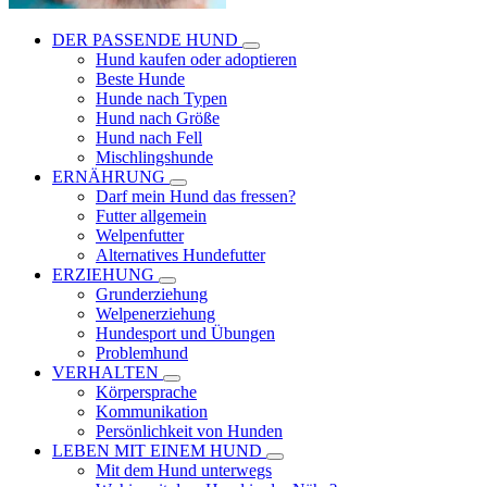
DER PASSENDE HUND
Hund kaufen oder adoptieren
Beste Hunde
Hunde nach Typen
Hund nach Größe
Hund nach Fell
Mischlingshunde
ERNÄHRUNG
Darf mein Hund das fressen?
Futter allgemein
Welpenfutter
Alternatives Hundefutter
ERZIEHUNG
Grunderziehung
Welpenerziehung
Hundesport und Übungen
Problemhund
VERHALTEN
Körpersprache
Kommunikation
Persönlichkeit von Hunden
LEBEN MIT EINEM HUND
Mit dem Hund unterwegs