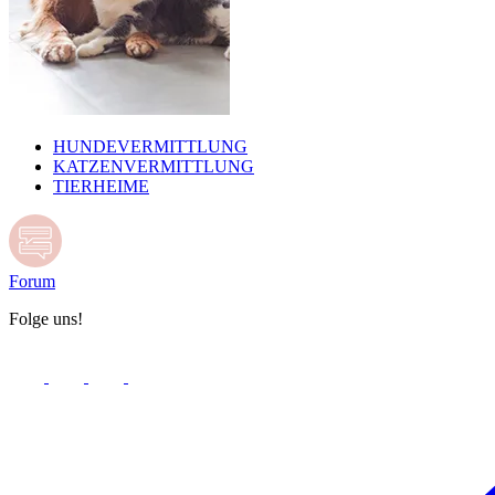
HUNDEVERMITTLUNG
KATZENVERMITTLUNG
TIERHEIME
Forum
Folge uns!