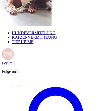
HUNDEVERMITTLUNG
KATZENVERMITTLUNG
TIERHEIME
Forum
Folge uns!