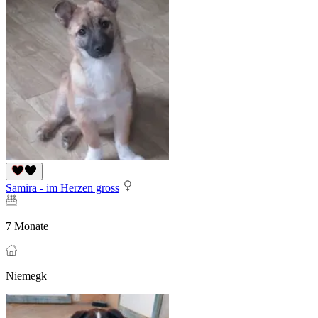
Samira - im Herzen gross
7 Monate
Niemegk