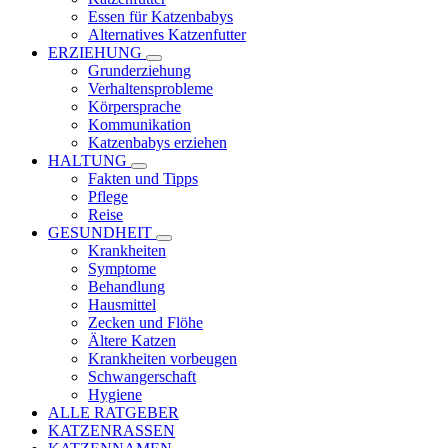
Essen für Katzenbabys
Alternatives Katzenfutter
ERZIEHUNG
Grunderziehung
Verhaltensprobleme
Körpersprache
Kommunikation
Katzenbabys erziehen
HALTUNG
Fakten und Tipps
Pflege
Reise
GESUNDHEIT
Krankheiten
Symptome
Behandlung
Hausmittel
Zecken und Flöhe
Ältere Katzen
Krankheiten vorbeugen
Schwangerschaft
Hygiene
ALLE RATGEBER
KATZENRASSEN