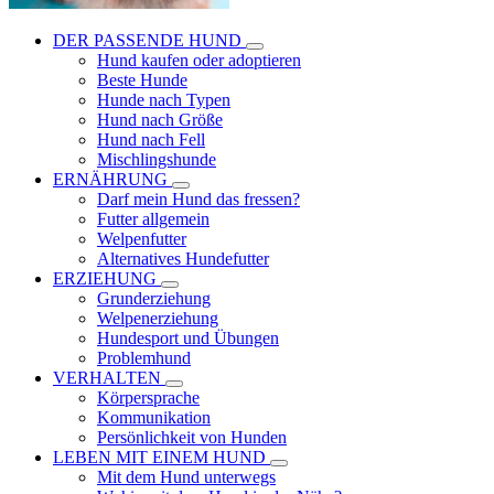
DER PASSENDE HUND
Hund kaufen oder adoptieren
Beste Hunde
Hunde nach Typen
Hund nach Größe
Hund nach Fell
Mischlingshunde
ERNÄHRUNG
Darf mein Hund das fressen?
Futter allgemein
Welpenfutter
Alternatives Hundefutter
ERZIEHUNG
Grunderziehung
Welpenerziehung
Hundesport und Übungen
Problemhund
VERHALTEN
Körpersprache
Kommunikation
Persönlichkeit von Hunden
LEBEN MIT EINEM HUND
Mit dem Hund unterwegs