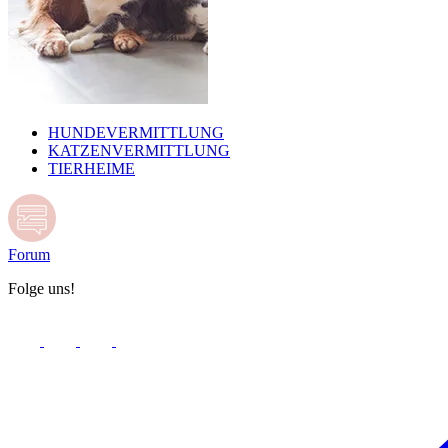
HUNDEVERMITTLUNG
KATZENVERMITTLUNG
TIERHEIME
Forum
Folge uns!