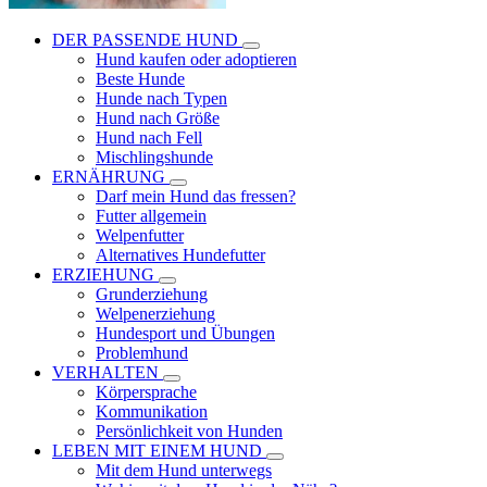
DER PASSENDE HUND
Hund kaufen oder adoptieren
Beste Hunde
Hunde nach Typen
Hund nach Größe
Hund nach Fell
Mischlingshunde
ERNÄHRUNG
Darf mein Hund das fressen?
Futter allgemein
Welpenfutter
Alternatives Hundefutter
ERZIEHUNG
Grunderziehung
Welpenerziehung
Hundesport und Übungen
Problemhund
VERHALTEN
Körpersprache
Kommunikation
Persönlichkeit von Hunden
LEBEN MIT EINEM HUND
Mit dem Hund unterwegs