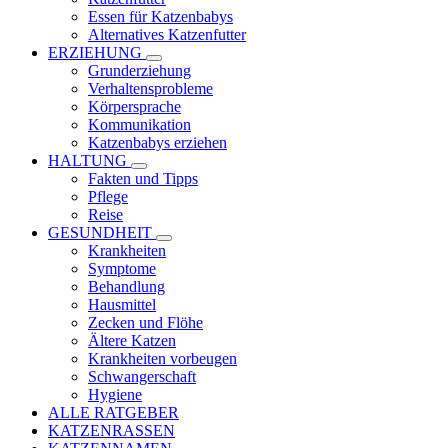
Essen für Katzenbabys
Alternatives Katzenfutter
ERZIEHUNG
Grunderziehung
Verhaltensprobleme
Körpersprache
Kommunikation
Katzenbabys erziehen
HALTUNG
Fakten und Tipps
Pflege
Reise
GESUNDHEIT
Krankheiten
Symptome
Behandlung
Hausmittel
Zecken und Flöhe
Ältere Katzen
Krankheiten vorbeugen
Schwangerschaft
Hygiene
ALLE RATGEBER
KATZENRASSEN