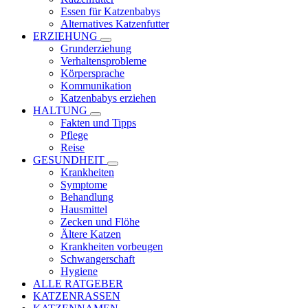
Essen für Katzenbabys
Alternatives Katzenfutter
ERZIEHUNG
Grunderziehung
Verhaltensprobleme
Körpersprache
Kommunikation
Katzenbabys erziehen
HALTUNG
Fakten und Tipps
Pflege
Reise
GESUNDHEIT
Krankheiten
Symptome
Behandlung
Hausmittel
Zecken und Flöhe
Ältere Katzen
Krankheiten vorbeugen
Schwangerschaft
Hygiene
ALLE RATGEBER
KATZENRASSEN