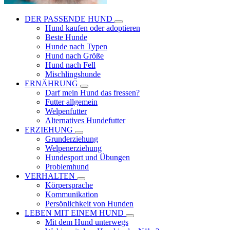
DER PASSENDE HUND
Hund kaufen oder adoptieren
Beste Hunde
Hunde nach Typen
Hund nach Größe
Hund nach Fell
Mischlingshunde
ERNÄHRUNG
Darf mein Hund das fressen?
Futter allgemein
Welpenfutter
Alternatives Hundefutter
ERZIEHUNG
Grunderziehung
Welpenerziehung
Hundesport und Übungen
Problemhund
VERHALTEN
Körpersprache
Kommunikation
Persönlichkeit von Hunden
LEBEN MIT EINEM HUND
Mit dem Hund unterwegs