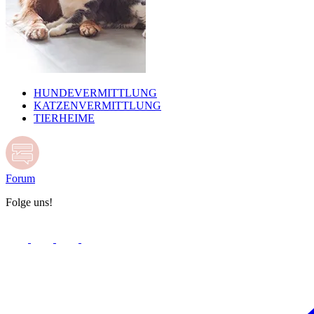
HUNDEVERMITTLUNG
KATZENVERMITTLUNG
TIERHEIME
Forum
Folge uns!