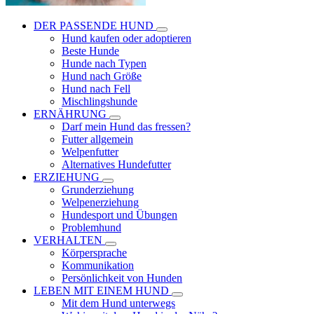
DER PASSENDE HUND
Hund kaufen oder adoptieren
Beste Hunde
Hunde nach Typen
Hund nach Größe
Hund nach Fell
Mischlingshunde
ERNÄHRUNG
Darf mein Hund das fressen?
Futter allgemein
Welpenfutter
Alternatives Hundefutter
ERZIEHUNG
Grunderziehung
Welpenerziehung
Hundesport und Übungen
Problemhund
VERHALTEN
Körpersprache
Kommunikation
Persönlichkeit von Hunden
LEBEN MIT EINEM HUND
Mit dem Hund unterwegs