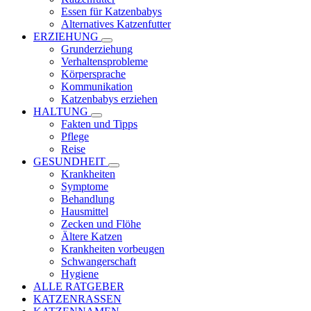
Essen für Katzenbabys
Alternatives Katzenfutter
ERZIEHUNG
Grunderziehung
Verhaltensprobleme
Körpersprache
Kommunikation
Katzenbabys erziehen
HALTUNG
Fakten und Tipps
Pflege
Reise
GESUNDHEIT
Krankheiten
Symptome
Behandlung
Hausmittel
Zecken und Flöhe
Ältere Katzen
Krankheiten vorbeugen
Schwangerschaft
Hygiene
ALLE RATGEBER
KATZENRASSEN