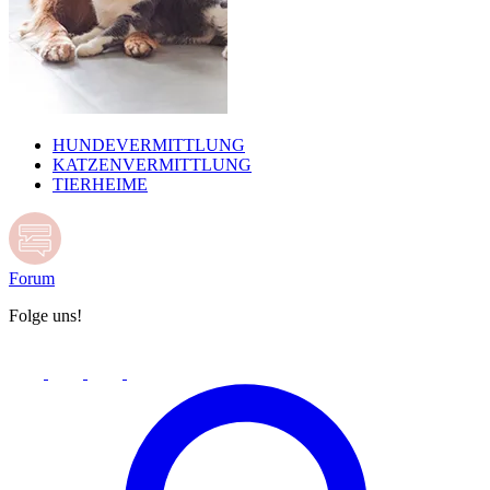
HUNDEVERMITTLUNG
KATZENVERMITTLUNG
TIERHEIME
Forum
Folge uns!