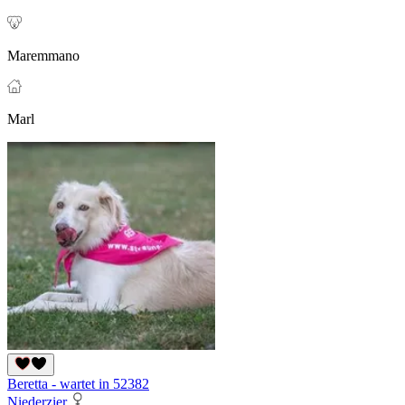
Maremmano
Marl
Beretta - wartet in 52382
Niederzier