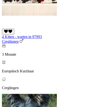
4 Kitten - warten in 97993
Creglingen
3 Monate
Europäisch Kurzhaar
Creglingen