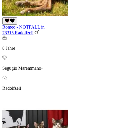
Romeo - NOTFALL in
78315 Radolfzell
8 Jahre
Segugio Maremmano-
Radolfzell