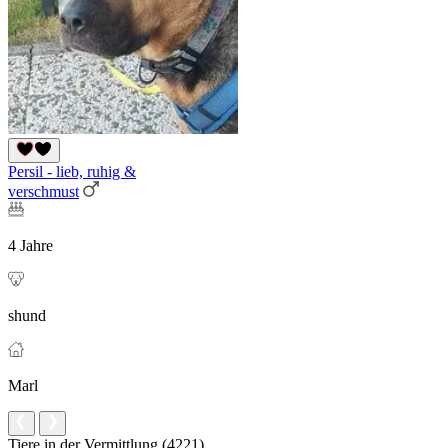
Persil - lieb, ruhig &
verschmust
4 Jahre
shund
Marl
Tiere in der Vermittlung (4221)