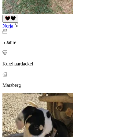
Nerja
5 Jahre
Kurzhaardackel
Marsberg