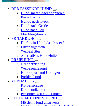
DER PASSENDE HUND
Hund kaufen oder adoptieren
Beste Hunde
Hunde nach Typen
Hund nach Größe
Hund nach Fell
Mischlingshunde
ERNÄHRUNG
Darf mein Hund das fressen?
Futter allgemein
Welpenfutter
Alternatives Hundefutter
ERZIEHUNG
Grunderziehung
Welpenerziehung
Hundesport und Übungen
Problemhund
VERHALTEN
Körpersprache
Kommunikation
Persönlichkeit von Hunden
LEBEN MIT EINEM HUND
Mit dem Hund unterwegs