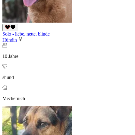
Solo - liebe, nette, blinde
Hündin
10 Jahre
shund
Mechernich