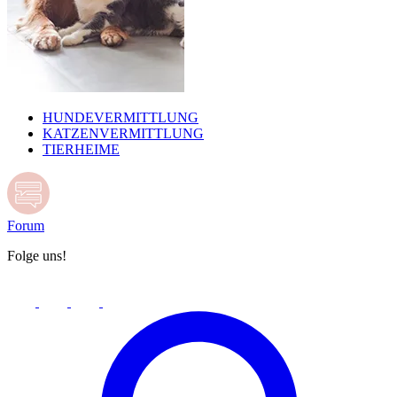
HUNDEVERMITTLUNG
KATZENVERMITTLUNG
TIERHEIME
Forum
Folge uns!