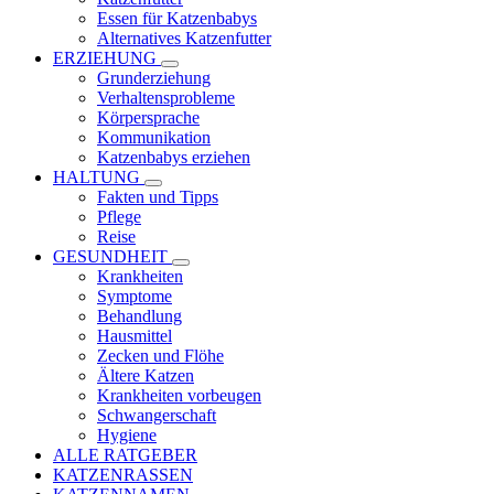
Essen für Katzenbabys
Alternatives Katzenfutter
ERZIEHUNG
Grunderziehung
Verhaltensprobleme
Körpersprache
Kommunikation
Katzenbabys erziehen
HALTUNG
Fakten und Tipps
Pflege
Reise
GESUNDHEIT
Krankheiten
Symptome
Behandlung
Hausmittel
Zecken und Flöhe
Ältere Katzen
Krankheiten vorbeugen
Schwangerschaft
Hygiene
ALLE RATGEBER
KATZENRASSEN