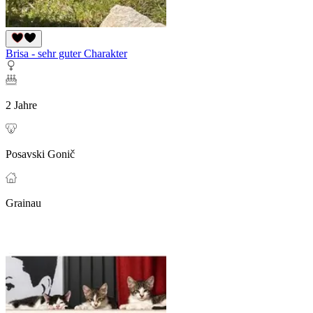
Brisa - sehr guter Charakter
2 Jahre
Posavski Gonič
Grainau