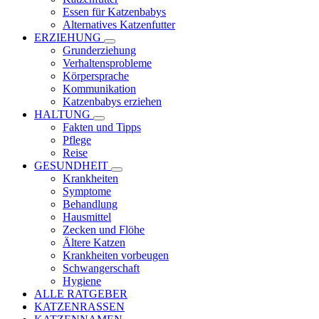
Essen für Katzenbabys
Alternatives Katzenfutter
ERZIEHUNG
Grunderziehung
Verhaltensprobleme
Körpersprache
Kommunikation
Katzenbabys erziehen
HALTUNG
Fakten und Tipps
Pflege
Reise
GESUNDHEIT
Krankheiten
Symptome
Behandlung
Hausmittel
Zecken und Flöhe
Ältere Katzen
Krankheiten vorbeugen
Schwangerschaft
Hygiene
ALLE RATGEBER
KATZENRASSEN