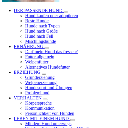
DER PASSENDE HUND
Hund kaufen oder adoptieren
Beste Hunde
Hunde nach Typen
Hund nach Größe
Hund nach Fell
Mischlingshunde
ERNÄHRUNG
Darf mein Hund das fressen?
Futter allgemein
Welpenfutter
Alternatives Hundefutter
ERZIEHUNG
Grunderziehung
Welpenerziehung
Hundesport und Übungen
Problemhund
VERHALTEN
Körpersprache
Kommunikation
Persönlichkeit von Hunden
LEBEN MIT EINEM HUND
Mit dem Hund unterwegs