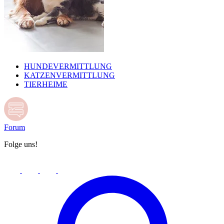
HUNDEVERMITTLUNG
KATZENVERMITTLUNG
TIERHEIME
Forum
Folge uns!