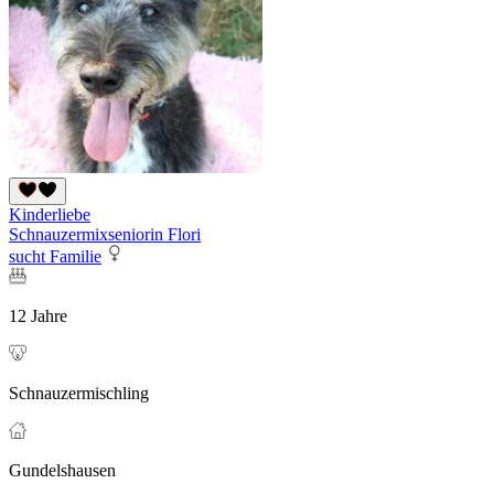
Kinderliebe
Schnauzermixseniorin Flori
sucht Familie
12 Jahre
Schnauzermischling
Gundelshausen