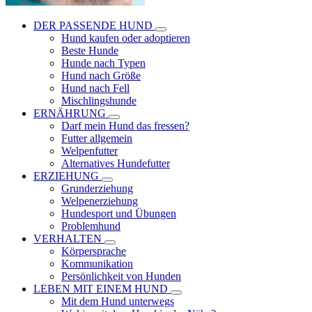
DER PASSENDE HUND
Hund kaufen oder adoptieren
Beste Hunde
Hunde nach Typen
Hund nach Größe
Hund nach Fell
Mischlingshunde
ERNÄHRUNG
Darf mein Hund das fressen?
Futter allgemein
Welpenfutter
Alternatives Hundefutter
ERZIEHUNG
Grunderziehung
Welpenerziehung
Hundesport und Übungen
Problemhund
VERHALTEN
Körpersprache
Kommunikation
Persönlichkeit von Hunden
LEBEN MIT EINEM HUND
Mit dem Hund unterwegs