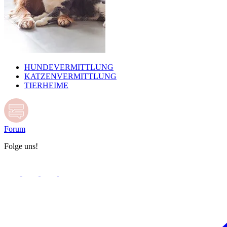
HUNDEVERMITTLUNG
KATZENVERMITTLUNG
TIERHEIME
Forum
Folge uns!