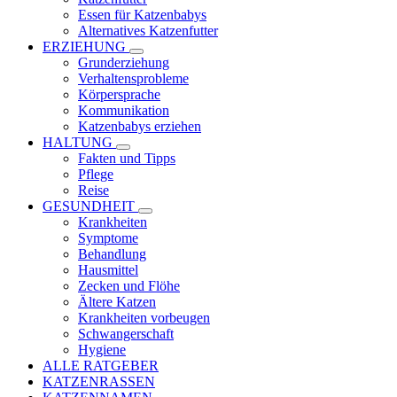
Essen für Katzenbabys
Alternatives Katzenfutter
ERZIEHUNG
Grunderziehung
Verhaltensprobleme
Körpersprache
Kommunikation
Katzenbabys erziehen
HALTUNG
Fakten und Tipps
Pflege
Reise
GESUNDHEIT
Krankheiten
Symptome
Behandlung
Hausmittel
Zecken und Flöhe
Ältere Katzen
Krankheiten vorbeugen
Schwangerschaft
Hygiene
ALLE RATGEBER
KATZENRASSEN