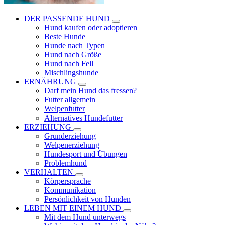
DER PASSENDE HUND
Hund kaufen oder adoptieren
Beste Hunde
Hunde nach Typen
Hund nach Größe
Hund nach Fell
Mischlingshunde
ERNÄHRUNG
Darf mein Hund das fressen?
Futter allgemein
Welpenfutter
Alternatives Hundefutter
ERZIEHUNG
Grunderziehung
Welpenerziehung
Hundesport und Übungen
Problemhund
VERHALTEN
Körpersprache
Kommunikation
Persönlichkeit von Hunden
LEBEN MIT EINEM HUND
Mit dem Hund unterwegs