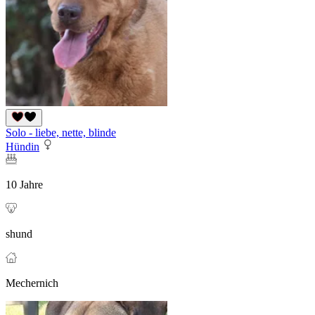
Solo - liebe, nette, blinde
Hündin
10 Jahre
shund
Mechernich