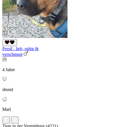
Persil - lieb, ruhig &
verschmust
4 Jahre
shund
Marl
Tiere in der Vermittlung (4221)