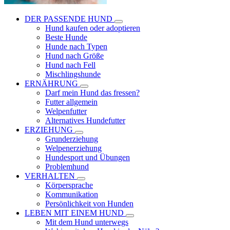
DER PASSENDE HUND
Hund kaufen oder adoptieren
Beste Hunde
Hunde nach Typen
Hund nach Größe
Hund nach Fell
Mischlingshunde
ERNÄHRUNG
Darf mein Hund das fressen?
Futter allgemein
Welpenfutter
Alternatives Hundefutter
ERZIEHUNG
Grunderziehung
Welpenerziehung
Hundesport und Übungen
Problemhund
VERHALTEN
Körpersprache
Kommunikation
Persönlichkeit von Hunden
LEBEN MIT EINEM HUND
Mit dem Hund unterwegs