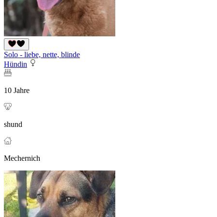
Solo - liebe, nette, blinde
Hündin
10 Jahre
shund
Mechernich