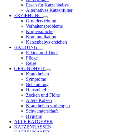
Essen für Katzenbabys
Alternatives Katzenfutter
ERZIEHUNG
Grunderziehung
Verhaltensprobleme
Körpersprache
Kommunikation
Katzenbabys erziehen
HALTUNG
Fakten und Tipps
Pflege
Reise
GESUNDHEIT
Krankheiten
Symptome
Behandlung
Hausmittel
Zecken und Flöhe
Ältere Katzen
Krankheiten vorbeugen
Schwangerschaft
Hygiene
ALLE RATGEBER
KATZENRASSEN