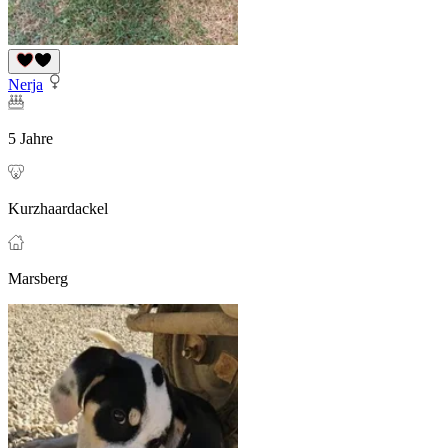
Nerja
5 Jahre
Kurzhaardackel
Marsberg