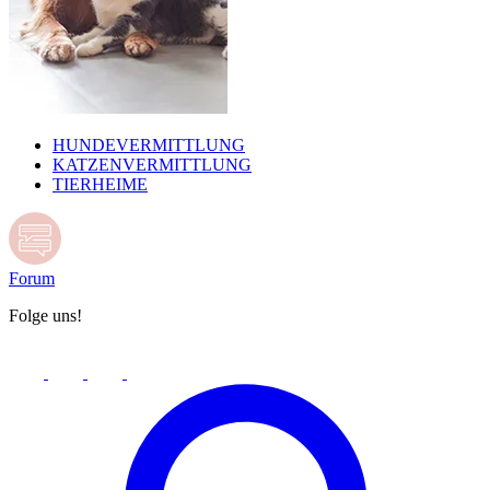
HUNDEVERMITTLUNG
KATZENVERMITTLUNG
TIERHEIME
Forum
Folge uns!