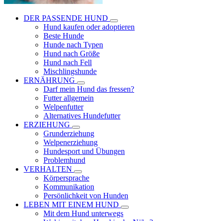
DER PASSENDE HUND
Hund kaufen oder adoptieren
Beste Hunde
Hunde nach Typen
Hund nach Größe
Hund nach Fell
Mischlingshunde
ERNÄHRUNG
Darf mein Hund das fressen?
Futter allgemein
Welpenfutter
Alternatives Hundefutter
ERZIEHUNG
Grunderziehung
Welpenerziehung
Hundesport und Übungen
Problemhund
VERHALTEN
Körpersprache
Kommunikation
Persönlichkeit von Hunden
LEBEN MIT EINEM HUND
Mit dem Hund unterwegs