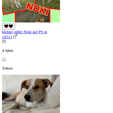
kleiner süßer Noki auf PS in
14513
4 Jahre
Teltow