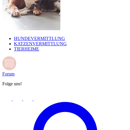
HUNDEVERMITTLUNG
KATZENVERMITTLUNG
TIERHEIME
Forum
Folge uns!