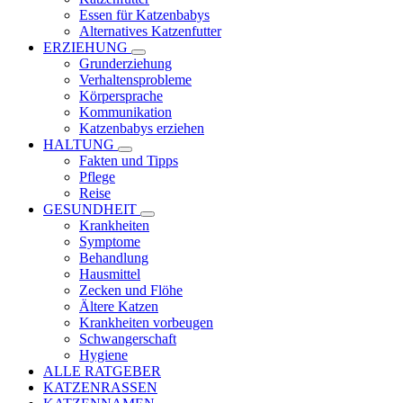
Essen für Katzenbabys
Alternatives Katzenfutter
ERZIEHUNG
Grunderziehung
Verhaltensprobleme
Körpersprache
Kommunikation
Katzenbabys erziehen
HALTUNG
Fakten und Tipps
Pflege
Reise
GESUNDHEIT
Krankheiten
Symptome
Behandlung
Hausmittel
Zecken und Flöhe
Ältere Katzen
Krankheiten vorbeugen
Schwangerschaft
Hygiene
ALLE RATGEBER
KATZENRASSEN