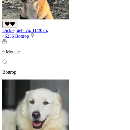
Dickie, geb. ca. 11/2025,
46236 Bottrop
9 Monate
Bottrop