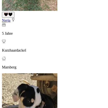
Nerja
5 Jahre
Kurzhaardackel
Marsberg