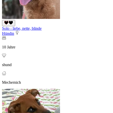
Solo - liebe, nette, blinde
Hündin
10 Jahre
shund
Mechernich