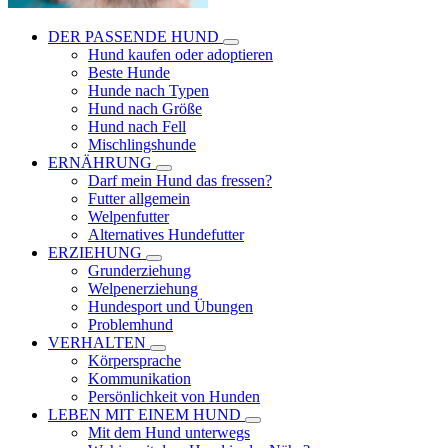
DER PASSENDE HUND
Hund kaufen oder adoptieren
Beste Hunde
Hunde nach Typen
Hund nach Größe
Hund nach Fell
Mischlingshunde
ERNÄHRUNG
Darf mein Hund das fressen?
Futter allgemein
Welpenfutter
Alternatives Hundefutter
ERZIEHUNG
Grunderziehung
Welpenerziehung
Hundesport und Übungen
Problemhund
VERHALTEN
Körpersprache
Kommunikation
Persönlichkeit von Hunden
LEBEN MIT EINEM HUND
Mit dem Hund unterwegs