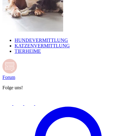
HUNDEVERMITTLUNG
KATZENVERMITTLUNG
TIERHEIME
Forum
Folge uns!