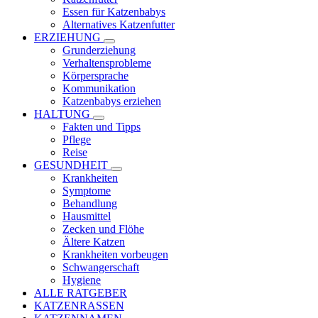
Essen für Katzenbabys
Alternatives Katzenfutter
ERZIEHUNG
Grunderziehung
Verhaltensprobleme
Körpersprache
Kommunikation
Katzenbabys erziehen
HALTUNG
Fakten und Tipps
Pflege
Reise
GESUNDHEIT
Krankheiten
Symptome
Behandlung
Hausmittel
Zecken und Flöhe
Ältere Katzen
Krankheiten vorbeugen
Schwangerschaft
Hygiene
ALLE RATGEBER
KATZENRASSEN